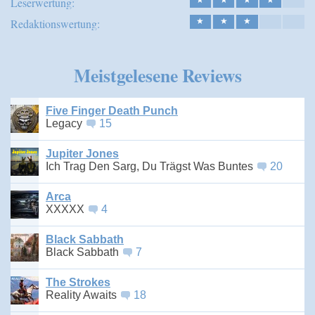
Leserwertung:
★
★
★
★
Redaktionswertung:
★
★
★
Meistgelesene Reviews
Five Finger Death Punch
Legacy
15
Jupiter Jones
Ich Trag Den Sarg, Du Trägst Was Buntes
20
Arca
XXXXX
4
Black Sabbath
Black Sabbath
7
The Strokes
Reality Awaits
18