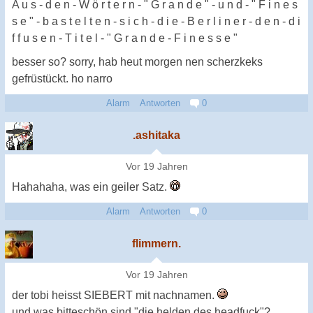
A u s - d e n - W ö r t e r n - " G r a n d e " - u n d - " F i n e s
s e " - b a s t e l t e n - s i c h - d i e - B e r l i n e r - d e n - d i
f f u s e n - T i t e l - " G r a n d e - F i n e s s e "
besser so? sorry, hab heut morgen nen scherzkeks
gefrüstückt. ho narro
Alarm
Antworten
0
.ashitaka
Vor 19 Jahren
Hahahaha, was ein geiler Satz.
Alarm
Antworten
0
flimmern.
Vor 19 Jahren
der tobi heisst SIEBERT mit nachnamen.
und was bitteschön sind "die helden des headfuck"?