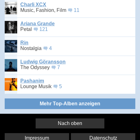
Charli XCX
Music, Fashion, Film
11
Ariana Grande
Petal
121
Rin
Nostalgia
4
Ludwig Göransson
The Odyssey
7
Pashanim
Lounge Musik
5
Mehr Top-Alben anzeigen
Nach oben
Impressum
Datenschutz