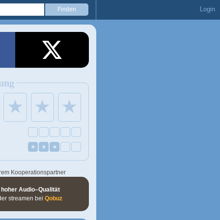
Login
ung
★
★
★
★
★
★
rem Kooperationspartner
 hoher Audio–Qualität
der streamen bei
Qobuz