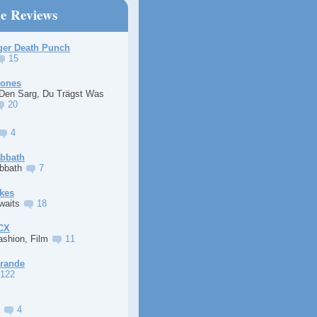
ne Reviews
ger Death Punch
15
Jones
 Den Sarg, Du Trägst Was
20
4
abbath
abbath
7
kes
Awaits
18
XCX
ashion, Film
11
Grande
122
a
4