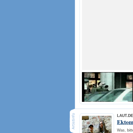
LAUT.D
Ektom
Was, bit