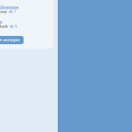
Göransson
ssey
7
im
Musik
5
n anzeigen