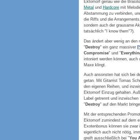
Ektomorf genau wie die Brasili
Metal
und
Hardcore
mit Melodie
Abstammung zu verbinden, und d
die Riffs und die Arrangements
sondern auch der grausame Akz
tatsächlich "I know them"?).
Das ändert aber wenig an den 
"
Destroy
" ein ganz massiver
P
Compromise
" und "
Everythin
intoniert werden können, auc
Maxe klingt.
Auch ansonsten hat sich bei d
getan. Mit Gitarrist Tomas Schr
den eigenen Reihen, und inzwi
Ektomorf Einzug gehalten. Au
Label getrennt und inzwischen b
"
Destroy
" auf den Markt bringe
Mit der entsprechenden Promoti
Ektomorf zumindest auf dem eu
Exotenbonus können sie zwar i
eigentlich auch nicht nötig, im
greift ausschließlich bei "
You A