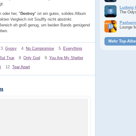
gt.
Ludwig 
The Ody
 oder her, "
Destroy
" ist ein gutes, solides Album
kten Vergleich mit Soulfly nicht abstinkt.
Pashan
-Bereich eh groß genug, um beiden Bands genügend
Lounge 
eben.
Mehr Top-Albe
3.
Gypsy
4.
No Compromise
5.
Everything
But True
8.
Only God
9.
You Are My Shelter
t
12.
Tear Apart
em