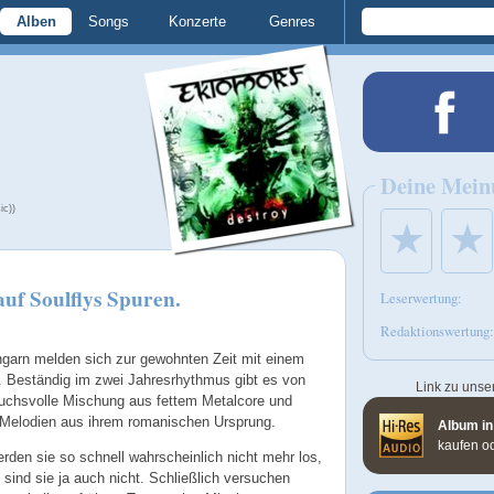
Alben
Songs
Konzerte
Genres
Deine Mein
ic))
★
★
auf Soulflys Spuren.
Leserwertung:
Redaktionswertung:
garn melden sich zur gewohnten Zeit mit einem
 Beständig im zwei Jahresrhythmus gibt es von
Link zu unse
uchsvolle Mischung aus fettem Metalcore und
 Melodien aus ihrem romanischen Ursprung.
Album in
kaufen o
erden sie so schnell wahrscheinlich nicht mehr los,
 sind sie ja auch nicht. Schließlich versuchen