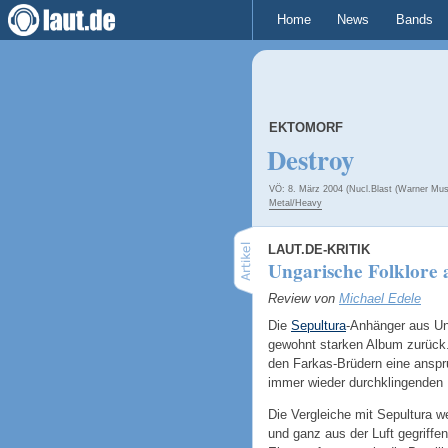
Home
News
Bands
EKTOMORF
Destroy
VÖ: 8. März 2004 (Nucl.Blast (Warner Mus
Metal/Heavy
LAUT.DE-KRITIK
Ungarische Folklore 
Review von
Michael Edele
Die
Sepultura
-Anhänger aus Un
gewohnt starken Album zurück.
den Farkas-Brüdern eine anspr
immer wieder durchklingenden
Die Vergleiche mit Sepultura w
und ganz aus der Luft gegriffen