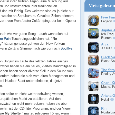
aner in ihren frühren Tagen, eine Mischung aus
Meistgelese
n und Instrumenten ihrer traditionellen
as mit Erfolg. Des weiteren sind es ja nicht nur
, welche an Sepultura zu Cavalera-Zeiten erinnern,
Five Fin
ent von Frontförster Zoltàn (singt der beim Opener
Legacy
Jupiter 
nach wie vor guten Songs, auch wenn sich auf
Ich Trag
Buntes
ro Pain
-Touch eingeschlichen hat. "
No
g
" hätten genauso gut von den New Yorkern
Arca
XXXXX
h wenn Zoltàns Stimme nach wie vor nach
Soulflys
Black S
Black S
en Ungarn im Laufe des letzten Jahres einiges
ottner haben sie ein neues, viertes Bandmitglied in
The Stro
schen haben sogar diverse Soli in den Sound von
Reality 
ßerdem haben sie sich vom alten Management und
ei Nuclear Blast unterschrieben, die jetzt
Charli 
n.
Music, F
on sollte es nicht weiter schwierig werden,
Ariana 
ropäischen Markt zu etablieren. Auf den
Petal
nzwischen nicht mehr setzen, haben sie aber
Rin
merhin ist der CD-Titel Programm, und der Vierer
Nostalgi
re My Shelter
" mal zu ruhigeren Tönen, wenn im