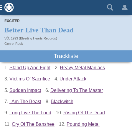
EXCITER
Better Live Than Dead
VÖ: 1993 (Bleeding Hearts Records)
Rock
Trackliste
1.
Stand Up And Fight
2.
Heavy Metal Maniacs
3.
Victims Of Sacrifice
4.
Under Attack
5.
Sudden Impact
6.
Delivering To The Master
7.
I Am The Beast
8.
Blackwitch
9.
Long Live The Loud
10.
Rising Of The Dead
11.
Cry Of The Banshee
12.
Pounding Metal