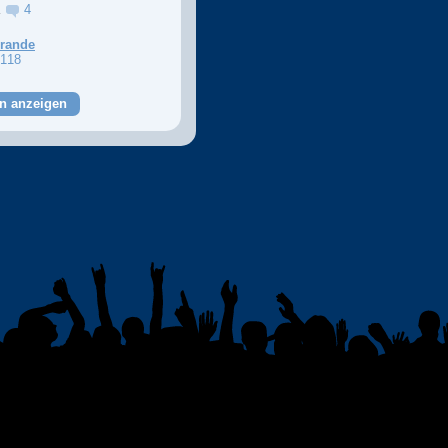
a
4
Grande
118
n anzeigen