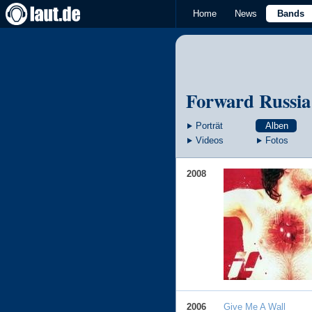
Home
News
Bands
Forward Russia
Porträt
Alben
Videos
Fotos
2008
2006
Give Me A Wall