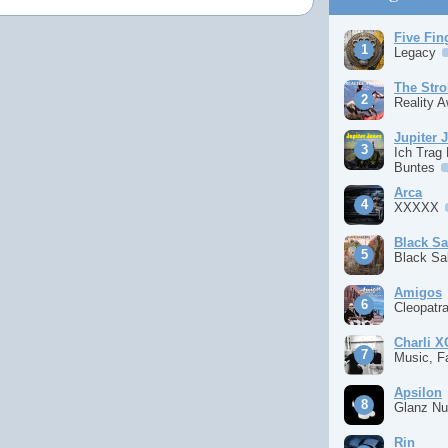
Five Fin
Legacy
The Stro
Reality 
Jupiter 
Ich Trag
Buntes
Arca
XXXXX
Black S
Black S
Amigos
Cleopatr
Charli 
Music, F
Apsilon
Glanz Nu
Rin