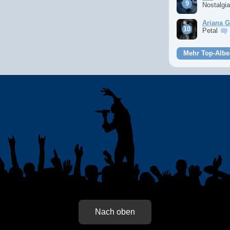
Nostalgi
Ariana 
Petal
Mehr Top-Albe
Nach oben