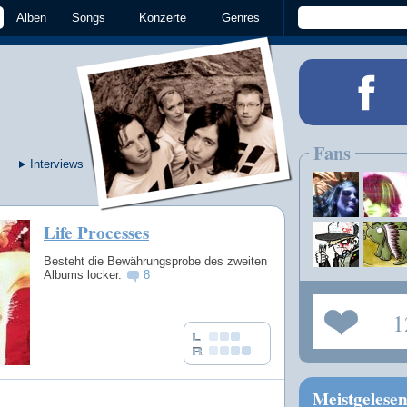
Alben
Songs
Konzerte
Genres
Fans
Interviews
Life Processes
Besteht die Bewährungsprobe des zweiten
Albums locker.
8
1
Meistgelese