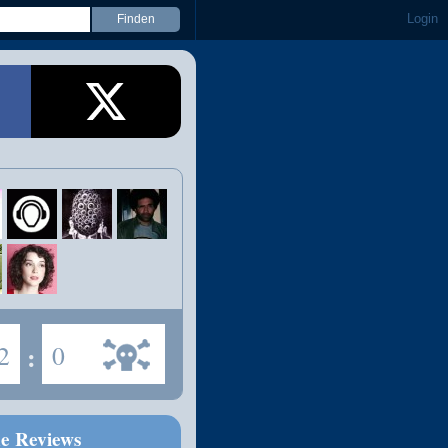
Login
2
:
0
ne Reviews