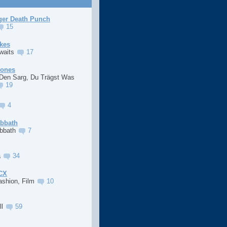
ger Death Punch
15
kes
Awaits
17
Jones
 Den Sarg, Du Trägst Was
19
4
abbath
abbath
7
a
34
XCX
ashion, Film
10
ll
59