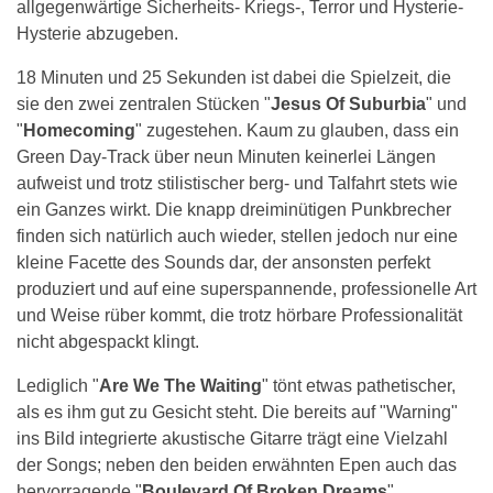
allgegenwärtige Sicherheits- Kriegs-, Terror und Hysterie-
Hysterie abzugeben.
18 Minuten und 25 Sekunden ist dabei die Spielzeit, die
sie den zwei zentralen Stücken "
Jesus Of Suburbia
" und
"
Homecoming
" zugestehen. Kaum zu glauben, dass ein
Green Day-Track über neun Minuten keinerlei Längen
aufweist und trotz stilistischer berg- und Talfahrt stets wie
ein Ganzes wirkt. Die knapp dreiminütigen Punkbrecher
finden sich natürlich auch wieder, stellen jedoch nur eine
kleine Facette des Sounds dar, der ansonsten perfekt
produziert und auf eine superspannende, professionelle Art
und Weise rüber kommt, die trotz hörbare Professionalität
nicht abgespackt klingt.
Lediglich "
Are We The Waiting
" tönt etwas pathetischer,
als es ihm gut zu Gesicht steht. Die bereits auf "Warning"
ins Bild integrierte akustische Gitarre trägt eine Vielzahl
der Songs; neben den beiden erwähnten Epen auch das
hervorragende "
Boulevard Of Broken Dreams
".