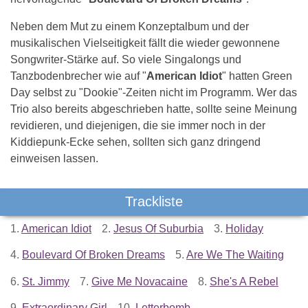
Neben dem Mut zu einem Konzeptalbum und der
musikalischen Vielseitigkeit fällt die wieder gewonnene
Songwriter-Stärke auf. So viele Singalongs und
Tanzbodenbrecher wie auf "
American Idiot
" hatten Green
Day selbst zu "Dookie"-Zeiten nicht im Programm. Wer das
Trio also bereits abgeschrieben hatte, sollte seine Meinung
revidieren, und diejenigen, die sie immer noch in der
Kiddiepunk-Ecke sehen, sollten sich ganz dringend
einweisen lassen.
Trackliste
1.
American Idiot
2.
Jesus Of Suburbia
3.
Holiday
4.
Boulevard Of Broken Dreams
5.
Are We The Waiting
6.
St. Jimmy
7.
Give Me Novacaine
8.
She's A Rebel
9.
Extraordinary Girl
10.
Letterbomb