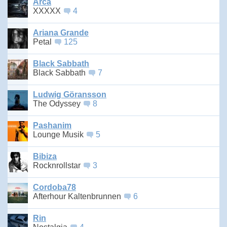
Arca
XXXXX
4
Ariana Grande
Petal
125
Black Sabbath
Black Sabbath
7
Ludwig Göransson
The Odyssey
8
Pashanim
Lounge Musik
5
Bibiza
Rocknrollstar
3
Cordoba78
Afterhour Kaltenbrunnen
6
Rin