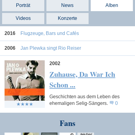
Porträt
News
Alben
Videos
Konzerte
2016
Flugzeuge, Bars und Cafés
2006
Jan Plewka singt Rio Reiser
2002
Zuhause, Da War Ich
Schon ...
Geschichten aus dem Leben des
ehemaligen Selig-Sängers.
0
Fans