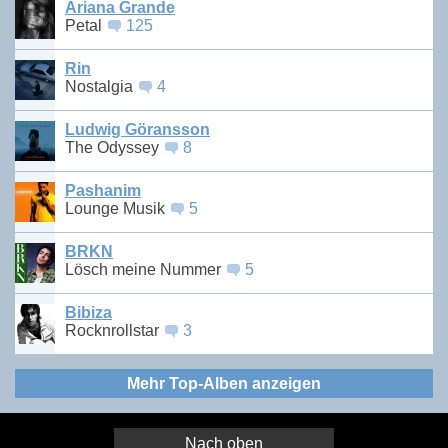
Ariana Grande
Petal
125
Rin
Nostalgia
4
Ludwig Göransson
The Odyssey
8
Pashanim
Lounge Musik
5
BRKN
Lösch meine Nummer
5
Bibiza
Rocknrollstar
3
Mehr Top-Alben anzeigen
Nach oben