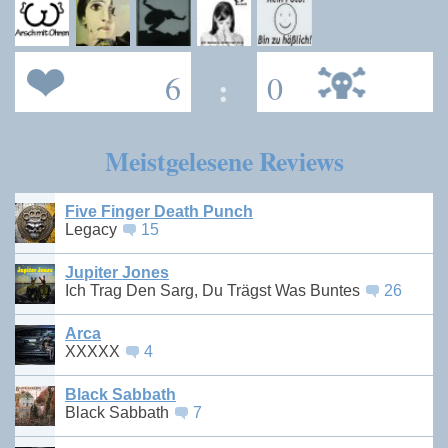
6
:
0
Meistgelesene Reviews
Five Finger Death Punch
Legacy
15
Jupiter Jones
Ich Trag Den Sarg, Du Trägst Was Buntes
26
Arca
XXXXX
4
Black Sabbath
Black Sabbath
7