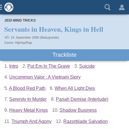
JEDI MIND TRICKS
Servants in Heaven, Kings in Hell
VÖ: 19. September 2006 (Babygrande)
HipHop/Rap
Trackliste
1.
Intro
2.
Put Em In The Grave
3.
Suicide
4.
Uncommon Valor : A Vietnam Story
5.
A Blood Red Path
6.
When All Light Dies
7.
Serenity In Murder
8.
Pariah Demise (Interlude)
9.
Heavy Metal Kings
10.
Shadow Business
11.
Triumph And Agony
12.
Razorblade Salvation