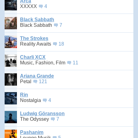
Arca
XXXXX
4
Black Sabbath
Black Sabbath
7
The Strokes
Reality Awaits
18
Charli XCX
Music, Fashion, Film
11
Ariana Grande
Petal
121
Rin
Nostalgia
4
Ludwig Göransson
The Odyssey
7
Pashanim
Lounge Musik
5