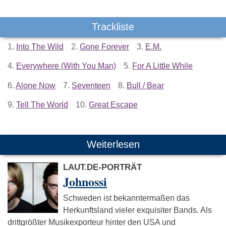
Trackliste
1.
Into The Wild
2.
Gone Forever
3.
E.M.
4.
Everywhere (With You Man)
5.
For A Little While
6.
Alone Now
7.
Seventeen
8.
Bull / Bear
9.
Tell The World
10.
Great Escape
Weiterlesen
LAUT.DE-PORTRÄT
Johnossi
Schweden ist bekanntermaßen das
Herkunftsland vieler exquisiter Bands. Als
drittgrößter Musikexporteur hinter den USA und