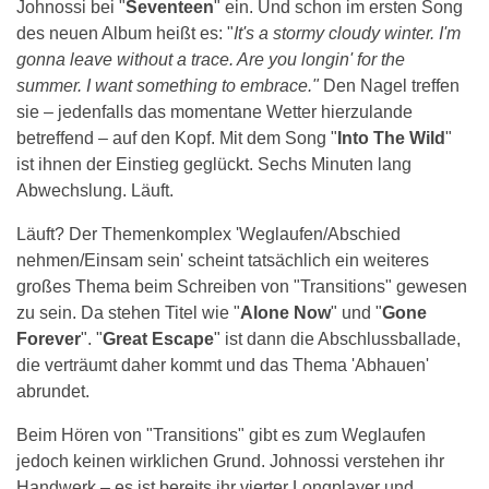
Johnossi bei "
Seventeen
" ein. Und schon im ersten Song
des neuen Album heißt es: "
It's a stormy cloudy winter. I'm
gonna leave without a trace. Are you longin' for the
summer. I want something to embrace."
Den Nagel treffen
sie – jedenfalls das momentane Wetter hierzulande
betreffend – auf den Kopf. Mit dem Song "
Into The Wild
"
ist ihnen der Einstieg geglückt. Sechs Minuten lang
Abwechslung. Läuft.
Läuft? Der Themenkomplex 'Weglaufen/Abschied
nehmen/Einsam sein' scheint tatsächlich ein weiteres
großes Thema beim Schreiben von "Transitions" gewesen
zu sein. Da stehen Titel wie "
Alone Now
" und "
Gone
Forever
". "
Great Escape
" ist dann die Abschlussballade,
die verträumt daher kommt und das Thema 'Abhauen'
abrundet.
Beim Hören von "Transitions" gibt es zum Weglaufen
jedoch keinen wirklichen Grund. Johnossi verstehen ihr
Handwerk – es ist bereits ihr vierter Longplayer und