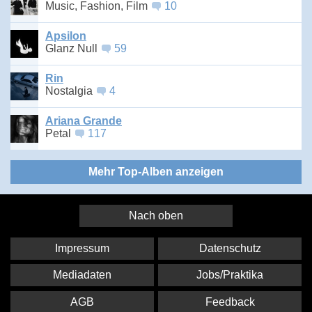
Music, Fashion, Film
10
Apsilon
Glanz Null
59
Rin
Nostalgia
4
Ariana Grande
Petal
117
Mehr Top-Alben anzeigen
Nach oben
Impressum
Datenschutz
Mediadaten
Jobs/Praktika
AGB
Feedback