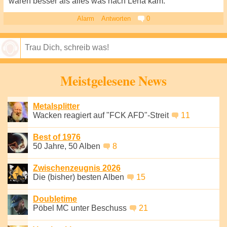
wären besser als alles was nach Lena kam.
Alarm
Antworten
0
Speichern
Meistgelesene News
Metalsplitter
Wacken reagiert auf "FCK AFD"-Streit
11
Best of 1976
50 Jahre, 50 Alben
8
Zwischenzeugnis 2026
Die (bisher) besten Alben
15
Doubletime
Pöbel MC unter Beschuss
21