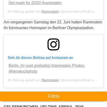
Get ready for 2020! #rammstein
Ein Beitrag geteilt von
Rammstein
(@rammsteinofficial) am
Jun 2
Am vergangenen Samstag den 22. Juni hatten Rammstein
ihr fulminantes Heimspiel im Berliner Olympiastadion.
Sieh dir diesen Beitrag auf Instagram an
Berlin, ihr wart großartig! #rammstein Photos:
@jenskochphoto
Ein Beitrag geteilt von
Rammstein
(@rammsteinofficial) am
Jun 2
Fotos
GELSENKIRCHEN, VELTINS-ARENA, 2019