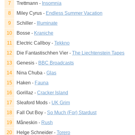
Trettmann -
Insomnia
Miley Cyrus -
Endless Summer Vacation
Schiller -
Illuminate
Bosse -
Kraniche
Electric Callboy -
Tekkno
Die Fantastischhen Vier -
The Liechtenstein Tapes
Genesis -
BBC Broadcasts
Nina Chuba -
Glas
Haken -
Fauna
Gorillaz -
Cracker Island
Sleaford Mods -
UK Grim
Fall Out Boy -
So Much (For) Stardust
Måneskin -
Rush
Helge Schneider -
Torero