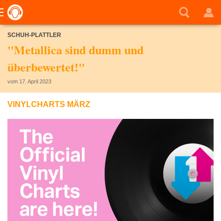
SCHUH-PLATTLER
"Metallica sind dumm und
überbewertet!"
vom 17. April 2023
VINYLCHARTS MÄRZ