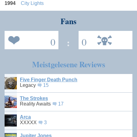
1994
City Lights
Fans
0
:
0
Meistgelesene Reviews
Five Finger Death Punch
Legacy
15
The Strokes
Reality Awaits
17
Arca
XXXXX
3
Jupiter Jones