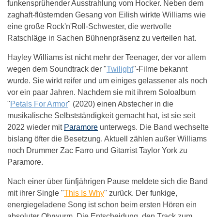
funkensprühender Ausstrahlung vom Hocker. Neben dem
zaghaft-flüsternden Gesang von Eilish wirkte Williams wie
eine große Rock'n'Roll-Schwester, die wertvolle
Ratschläge in Sachen Bühnenpräsenz zu verteilen hat.
Hayley Williams ist nicht mehr der Teenager, der vor allem
wegen dem Soundtrack der "
Twilight
"-Filme bekannt
wurde. Sie wirkt reifer und um einiges gelassener als noch
vor ein paar Jahren. Nachdem sie mit ihrem Soloalbum
"
Petals For Armor
" (2020) einen Abstecher in die
musikalische Selbstständigkeit gemacht hat, ist sie seit
2022 wieder mit
Paramore
unterwegs. Die Band wechselte
bislang öfter die Besetzung. Aktuell zählen außer Williams
noch Drummer Zac Farro und Gitarrist Taylor York zu
Paramore.
Nach einer über fünfjährigen Pause meldete sich die Band
mit ihrer Single "
This Is Why
" zurück. Der funkige,
energiegeladene Song ist schon beim ersten Hören ein
absoluter Ohrwurm. Die Entscheidung, den Track zum