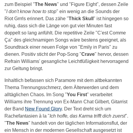
zum Beispiel "
The News
" und "Figure Eight", dessen Zeile
"
I don't know how to stop
" ein wenig an die Sounds der
Riot Grrrls erinnert. Das zähe "
Thick Skull
" ist hingegen so
ruhig, dass sich die Länge von gut vier Minuten fast
doppelt so lang anfühlt. Die repetitive Zeile "C'est Comme
Ça" des gleichnamigen Songs wäre bestens geeignet, als
Soundtrack einer neuen Folge von "Emily in Paris" zu
dienen. Positiv sticht der Pop-Song "
Crave
" hervor, dessen
Refrain Williams' gesangliche Leichtfüßigkeit hervorragend
zur Geltung bringt.
Inhaltlich befassen sich Paramore mit dem altbekannten
Thema Trennungsschmerz, dem Älterwerden und dem
alltäglichen Chaos. Im Song "
You First
" verarbeitet
Williams ihre Trennung von Ex-Mann Chat Gilbert, Gitarrist
der Band
New Found Glory
. Der Text dreht sich um
Rachefantasien à la "
Ich hoffe, das Karma trifft dich zuerst
".
"
The News
" handelt von der täglichen Informationsflut, der
ein Mensch in der modernen Gesellschaft ausgesetzt ist