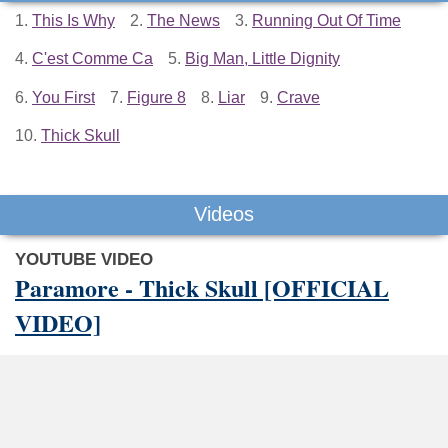
1.
This Is Why
2.
The News
3.
Running Out Of Time
4.
C'est Comme Ca
5.
Big Man, Little Dignity
6.
You First
7.
Figure 8
8.
Liar
9.
Crave
10.
Thick Skull
Videos
YOUTUBE VIDEO
Paramore - Thick Skull [OFFICIAL
VIDEO]