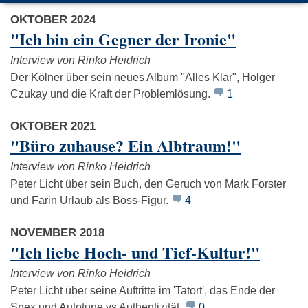
OKTOBER 2024
"Ich bin ein Gegner der Ironie"
Interview von Rinko Heidrich
Der Kölner über sein neues Album "Alles Klar", Holger
Czukay und die Kraft der Problemlösung.
1
Tocotronic
Kettcar
Wir Sind He
OKTOBER 2021
"Büro zuhause? Ein Albtraum!"
Interview von Rinko Heidrich
Peter Licht über sein Buch, den Geruch von Mark Forster
und Farin Urlaub als Boss-Figur.
4
NOVEMBER 2018
"Ich liebe Hoch- und Tief-Kultur!"
Interview von Rinko Heidrich
Peter Licht über seine Auftritte im 'Tatort', das Ende der
Spex und Autotune vs Authentizität.
0