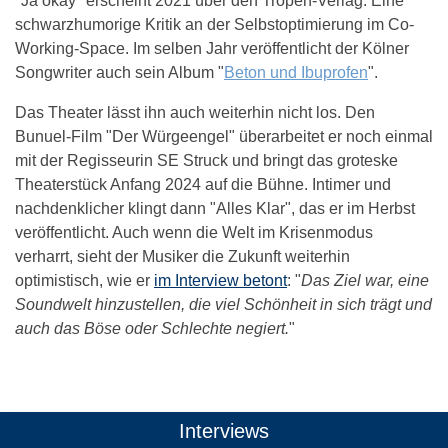
"Ja okay" erscheint 2021 über den Tropen-Verlag. Eine
schwarzhumorige Kritik an der Selbstoptimierung im Co-
Working-Space. Im selben Jahr veröffentlicht der Kölner
Songwriter auch sein Album "
Beton und Ibuprofen
".
Das Theater lässt ihn auch weiterhin nicht los. Den
Bunuel-Film "Der Würgeengel" überarbeitet er noch einmal
mit der Regisseurin SE Struck und bringt das groteske
Theaterstück Anfang 2024 auf die Bühne. Intimer und
nachdenklicher klingt dann "Alles Klar", das er im Herbst
veröffentlicht. Auch wenn die Welt im Krisenmodus
verharrt, sieht der Musiker die Zukunft weiterhin
optimistisch, wie er
im Interview betont
: "
Das Ziel war, eine
Soundwelt hinzustellen, die viel Schönheit in sich trägt und
auch das Böse oder Schlechte negiert.
"
Das könnte Dich auch interessieren:
Interviews