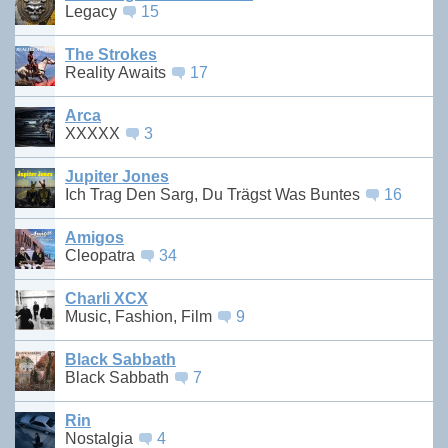
Legacy
15
The Strokes
Reality Awaits
17
Arca
XXXXX
3
Jupiter Jones
Ich Trag Den Sarg, Du Trägst Was Buntes
16
Amigos
Cleopatra
34
Charli XCX
Music, Fashion, Film
9
Black Sabbath
Black Sabbath
7
Rin
Nostalgia
4