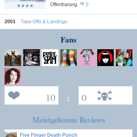
Offenbarung.
0
2001
Take-Offs & Landings
Fans
10
:
0
Meistgelesene Reviews
Five Finger Death Punch