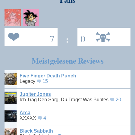
7
:
0
Meistgelesene Reviews
Five Finger Death Punch
Legacy
15
Jupiter Jones
Ich Trag Den Sarg, Du Trägst Was Buntes
20
Arca
XXXXX
4
Black Sabbath