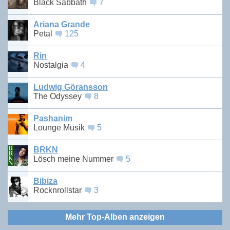
Black Sabbath
7
Ariana Grande
Petal
125
Rin
Nostalgia
4
Ludwig Göransson
The Odyssey
8
Pashanim
Lounge Musik
5
BRKN
Lösch meine Nummer
5
Bibiza
Rocknrollstar
3
Mehr Top-Alben anzeigen