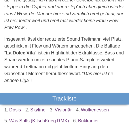
steppe in die Cypher und dann step' ich aber gleich wieder
raus / Wow, die Männer hier sind ziemlich breit gebaut, nur
ist hier leider weit und breit mal wieder keine Frau / Pow
Pow Pow
".
Insgesamt lässt der reduzierte Sound Trettmann viel Platz,
geschickt mit Flow und Wörtern umzugehen. Die Ballade
"
La Dolce Vita
" ist ein Highlight der Extraklasse. Bass und
Snare werden um ein sachtes Piano-Sample erweitert,
während Trettmann mit gefühlvollem Singsang den
Gänsehaut-Moment heraufbeschwört. "
Das hier ist ne
andere Liga
"!
Trackliste
1.
Dosis
2.
Skyline
3.
Visionär
4.
Wolkenessen
5.
Was Solls (KitschKrieg RMX)
6.
Bukkanier