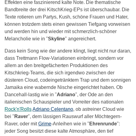
Effekten eine faszinierend kalte Note. Die thematische
Bandbreite der drei KitschKrieg-EPs ist überschaubar. Die
Texte rotieren um Partys, Kush, schöne Frauen und Hater,
können trotzdem stets einen gewissen Tiefgang vorweisen
und werden hin und wieder mit schmerzlich-schöner
Melancholie wie in "
Skyline
" angereichert.
Dass kein Song wie der andere klingt, liegt nicht nur daran,
dass Trettmann Flow-Variationen einbringt, sondern vor
allem an den breitgefächerten Produktionen des
Kitschkrieg-Teams, die sich irgendwo zwischen der
düsteren Cloud, codeingetränktem Trap und dem sonnigen
Jamaika eine wabernde Nische eingerichtet haben. Ob
Dancehall-lastig wie in "
Adriano
", der Ode an den
italienischen Schauspieler und Vorreiter des nationalen
Rock'n'Rolls
Adriano Celentano
, ob astreiner Cloud wie
bei "
Raver
", dem lässigen Rauswurf aller Möchtegern-
Raver, oder mit
Grime
-Anleihen wie in "
Ehrenrunde
":
jeder Song besitzt diese kalte Atmosphäre, den tief