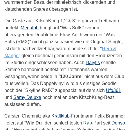
wummernden Bass, der mit elektrisch klickernden und
klatschenden Snares überzogen ist.
Die Gäste auf "KitschKrieg 1,2 & 3" ergänzen Trettmann
perfekt.
Megaloh
bringt auf "Was Solls" seinen
überragenden Doubletime-Flow. Auch wenn der "Was
Solls (RMX)" nicht ganz so rasiert wie die Original-Single,
ist doch nachvollziehbar, warum beide sich für "
Herb &
Mango
" gleich nochmal gemeinsam mit den Produzenten
im Studio eingeschlossen haben. Auch
Haiytis
schrille
Stimme harmoniert perfekt mit Trettmanns warmen
Gesängen, wenn beide in "
120 Jahre
" nicht aus dem Club
raus wollen. Das Doppelvinyl wird als einziges Goodie
noch der "Skyline RMX" zugepackt, auf dem sich
Ufo361
und
Samy Deluxe
noch mal an dem KitschKrieg-Beat
auslassen dürfen.
Carsten Chemnitz aka
Kraftklub
-Frontmann Felix Brummer
liefert auf "
Wie Du
" den schlechtesten
Rap
-Part seit
Denyo
ab: "
Wie gesagt, ich hab mit deiner Scheiße nix zu tun / Ich