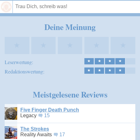
Speichern
Deine Meinung
★
★
★
★
★
Leserwertung:
★
★
★
★
Redaktionswertung:
★
★
★
★
Meistgelesene Reviews
Five Finger Death Punch
Legacy
15
The Strokes
Reality Awaits
17