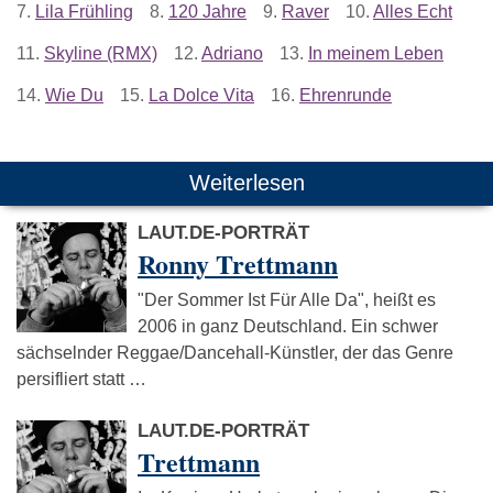
7.
Lila Frühling
8.
120 Jahre
9.
Raver
10.
Alles Echt
11.
Skyline (RMX)
12.
Adriano
13.
In meinem Leben
14.
Wie Du
15.
La Dolce Vita
16.
Ehrenrunde
Weiterlesen
LAUT.DE-PORTRÄT
Ronny Trettmann
"Der Sommer Ist Für Alle Da", heißt es
2006 in ganz Deutschland. Ein schwer
sächselnder Reggae/Dancehall-Künstler, der das Genre
persifliert statt …
LAUT.DE-PORTRÄT
Trettmann