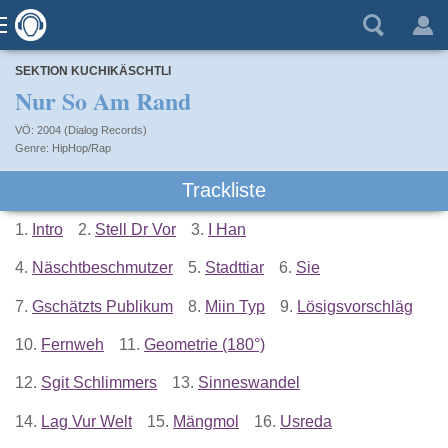
SEKTION KUCHIKÄSCHTLI
Nur So Am Rand
VÖ: 2004 (Dialog Records)
HipHop/Rap
Trackliste
1.
Intro
2.
Stell Dr Vor
3.
I Han
4.
Näschtbeschmutzer
5.
Stadttiar
6.
Sie
7.
Gschätzts Publikum
8.
Miin Typ
9.
Lösigsvorschläg
10.
Fernweh
11.
Geometrie (180°)
12.
Sgit Schlimmers
13.
Sinneswandel
14.
Lag Vur Welt
15.
Mängmol
16.
Usreda