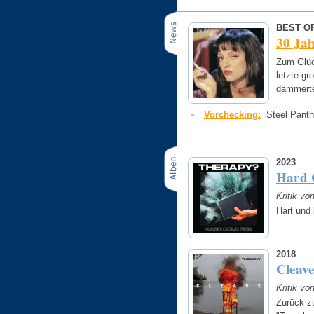
BEST OF
30 Jah
Zum Glück
letzte gr
dämmerte
Vorchecking:
Steel Panth
2023
Hard 
Kritik vo
Hart und 
2018
Cleav
Kritik vo
Zurück zu