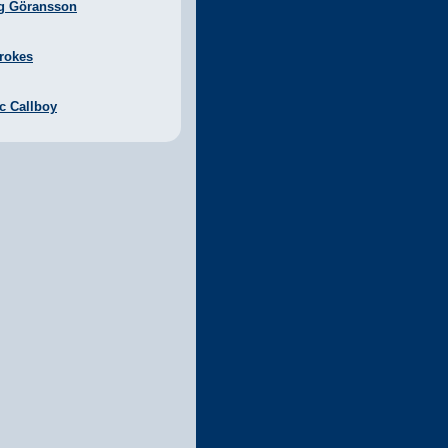
g Göransson
rokes
ic Callboy