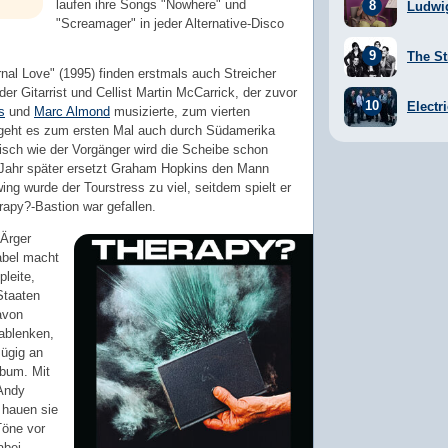
laufen ihre Songs "Nowhere" und
Ludwi
"Screamager" in jeder Alternative-Disco
The St
al Love" (1995) finden erstmals auch Streicher
der Gitarrist und Cellist Martin McCarrick, der zuvor
Electr
s
und
Marc Almond
musizierte, zum vierten
 geht es zum ersten Mal auch durch Südamerika
isch wie der Vorgänger wird die Scheibe schon
Jahr später ersetzt Graham Hopkins den Mann
ing wurde der Tourstress zu viel, seitdem spielt er
erapy?-Bastion war gefallen.
 Ärger
abel macht
pleite,
Staaten
avon
 ablenken,
ügig an
lbum. Mit
 Andy
, hauen sie
Töne vor
abei.