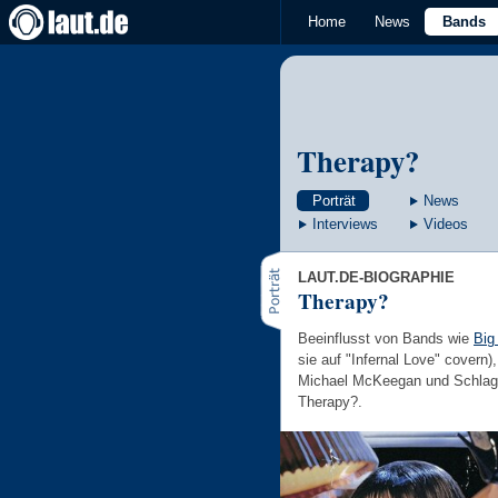
Home
News
Bands
Therapy?
Porträt
News
Interviews
Videos
LAUT.DE-BIOGRAPHIE
Therapy?
Beeinflusst von Bands wie
Big
sie auf "Infernal Love" covern)
Michael McKeegan und Schlagz
Therapy?.