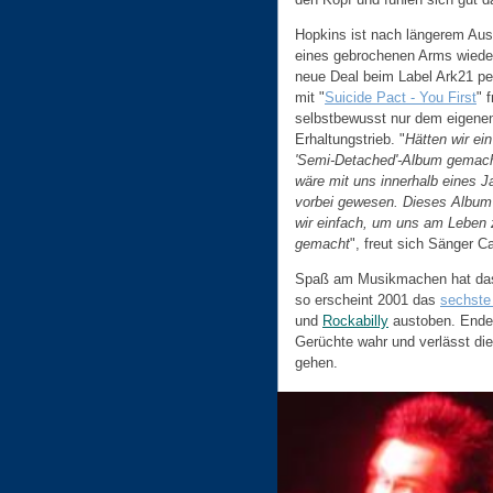
Hopkins ist nach längerem Aus
eines gebrochenen Arms wieder 
neue Deal beim Label Ark21 pe
mit "
Suicide Pact - You First
" 
selbstbewusst nur dem eigene
Erhaltungstrieb. "
Hätten wir ei
'Semi-Detached'-Album gemach
wäre mit uns innerhalb eines J
vorbei gewesen. Dieses Album
wir einfach, um uns am Leben 
gemacht
", freut sich Sänger Ca
Spaß am Musikmachen hat das
so erscheint 2001 das
sechste
und
Rockabilly
austoben. Ende
Gerüchte wahr und verlässt di
gehen.