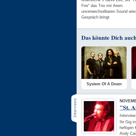
Fire" das Trio mit ihrem
unverwechselbaren Sound wied
Gespräch bringt.
Das könnte Dich auch 
System Of A Down
NOVEMB
"St. A
Intervie
Ihr Gig i
heftigen
Andy Cai