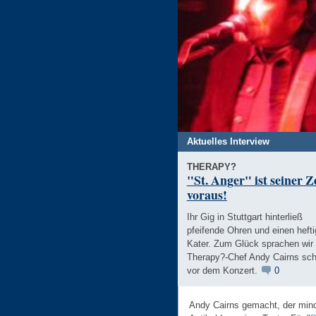
Aktuelles Interview
THERAPY?
"St. Anger" ist seiner Z
voraus!
Ihr Gig in Stuttgart hinterließ
pfeifende Ohren und einen heft
Kater. Zum Glück sprachen wir 
Therapy?-Chef Andy Cairns sc
vor dem Konzert.
0
Andy Cairns gemacht, der mind