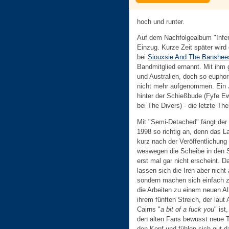
hoch und runter.
Auf dem Nachfolgealbum "Infern
Einzug. Kurze Zeit später wird 
bei
Siouxsie And The Banshee
Bandmitglied ernannt. Mit ihm
und Australien, doch so euphor
nicht mehr aufgenommen. Ein 
hinter der Schießbude (Fyfe Ew
bei The Divers) - die letzte Th
Mit "Semi-Detached" fängt der
1998 so richtig an, denn das L
kurz nach der Veröffentlichung 
weswegen die Scheibe in den 
erst mal gar nicht erscheint. D
lassen sich die Iren aber nicht
sondern machen sich einfach z
die Arbeiten zu einem neuen A
ihrem fünften Streich, der laut
Cairns "
a bit of a fuck you
" ist
den alten Fans bewusst neue 
den Kopf und fühlen sich gut d