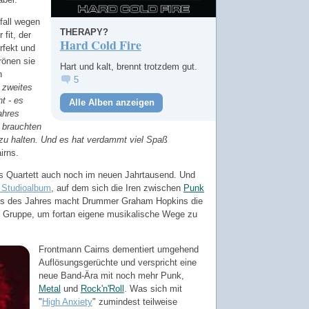
fall wegen
THERAPY?
fit, der
Hard Cold Fire
rfekt und
frönen sie
Hart und kalt, brennt trotzdem gut.
n
5
n zweites
t - es
Alle Alben anzeigen
ahres
 brauchten
zu halten. Und es hat verdammt viel Spaß
irns.
 Quartett auch noch im neuen Jahrtausend. Und
 Studioalbum
, auf dem sich die Iren zwischen
Punk
s des Jahres macht Drummer Graham Hopkins die
e Gruppe, um fortan eigene musikalische Wege zu
Frontmann Cairns dementiert umgehend
Auflösungsgerüchte und verspricht eine
neue Band-Ära mit noch mehr Punk,
Metal
und
Rock'n'Roll
. Was sich mit
"
High Anxiety
" zumindest teilweise