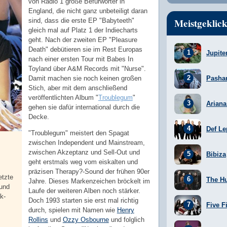
von Radio 1 große Befürworter in
England, die nicht ganz unbeteiligt daran
Meistgeklick
sind, dass die erste EP "Babyteeth"
gleich mal auf Platz 1 der Indiecharts
geht. Nach der zweiten EP "Pleasure
Death" debütieren sie im Rest Europas
Jupite
nach einer ersten Tour mit Babes In
Toyland über A&M Records mit "Nurse".
Damit machen sie noch keinen großen
Pasha
Stich, aber mit dem anschließend
veröffentlichten Album "
Troublegum
"
Arian
gehen sie dafür international durch die
Decke.
Def Le
"Troublegum" meistert den Spagat
zwischen Independent und Mainstream,
zwischen Akzeptanz und Sell-Out und
Bibiza
geht erstmals weg vom eiskalten und
präzisen Therapy?-Sound der frühen 90er
etzte
The H
Jahre. Dieses Markenzeichen bröckelt im
 und
Laufe der weiteren Alben noch stärker.
k-
Doch 1993 starten sie erst mal richtig
Five F
durch, spielen mit Namen wie
Henry
Rollins
und
Ozzy Osbourne
und folglich