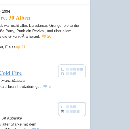
 1994
re, 30 Alben
 war nicht alles Eurodance: Grunge feierte die
oße Party, Punk ein Revival, und über allem
 die G-Funk-Ära herauf.
26
er, Elaiza
21
Cold Fire
n Franz Mauerer
kalt, brennt trotzdem gut.
5
e
n Ulf Kubanke
 alter Stärke mit dem