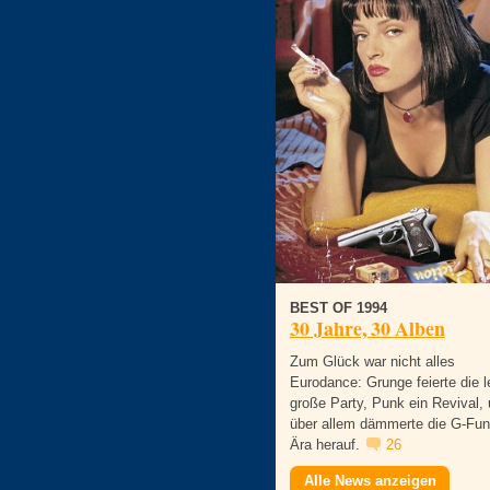
BEST OF 1994
30 Jahre, 30 Alben
Zum Glück war nicht alles
Eurodance: Grunge feierte die l
große Party, Punk ein Revival,
über allem dämmerte die G-Fun
Ära herauf.
26
Alle News anzeigen