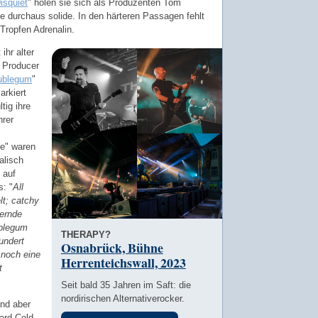
isquiet
" holen sie sich als Produzenten Tom
 durchaus solide. In den härteren Passagen fehlt
r Tropfen Adrenalin.
ihr alter
 Producer
ublegum
"
arkiert
tig ihre
hrer
ve" waren
alisch
 auf
: "
All
t; catchy
lernde
ublegum
THERAPY?
undert
Osnabrück, Bühne
 noch eine
Herrenteichswall, 2023
t
Seit bald 35 Jahren im Saft: die
nordirischen Alternativerocker.
and aber
Hard Cold