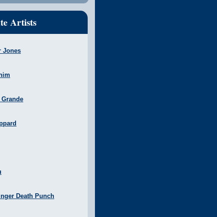
te Artists
r Jones
nim
a Grande
ppard
u
inger Death Punch