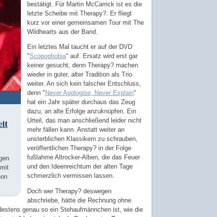
bestätigt. Für Martin McCarrick ist es die
letzte Scheibe mit Therapy?. Er fliegt
kurz vor einer gemeinsamen Tour mit The
Wildhearts aus der Band.
Ein letztes Mal taucht er auf der DVD
"
Scopophobia
" auf. Ersatz wird erst gar
keiner gesucht, denn Therapy? machen
wieder in guter, alter Tradition als Trio
weiter. An sich kein falscher Entschluss,
denn "
Never Apologise, Never Explain
"
hat ein Jahr später durchaus das Zeug
dazu, an alte Erfolge anzuknüpfen. Ein
Urteil, das man anschließend leider nicht
eit
mehr fällen kann. Anstatt weiter an
unsterblichen Klassikern zu schrauben,
veröffentlichen Therapy? in der Folge
fußlahme Altrocker-Alben, die das Feuer
igen
und den Ideenreichtum der alten Tage
mit
schmerzlich vermissen lassen.
hon
Doch wer Therapy? deswegen
abschriebe, hätte die Rechnung ohne
estens genau so ein Stehaufmännchen ist, wie die