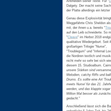
Antihelden seiner Texte. Für "
D
Dalgety. Der macht seine Sache
der Platte allerdings ein letzte
Genau diese Explosivität bringt 
Weggefährte Chris Sheldon als
mit, der ihnen u.a. bereits "
Tro
auf den Leib schneiderte. So m
"
Cleave
" im Herbst 2018 endgül
qualitative Wiedergeburt. Seit i
großartigen Trilogie "Nurse",
"Troublegum" und "Infernal Lo
die Nordiren textlich und musik
nicht mehr so sehr bei sich wie
diesem 15. Studioalbum. Cairns
unsere Stärken sind versammel
Melodien, catchy Riffs und bal
Drums. Es sollte eine Art 'Tro
meets Nurse' für das 21. Jahrh
werden, und das klappte sogar
Million Mal besser als zunächs
gedacht.
"
Anschließend lässt sich die B
ordentliche 5 Jahre Zeit, bis "