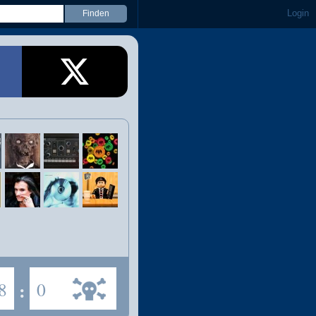
Login
8
:
0