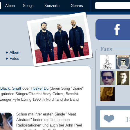
Alben
Songs
Konzerte
Genres
Fans
Alben
Fotos
 Black
,
Snuff
oder
Hüsker Dü
(deren Song "Diane"
, gründen Sänger/Gitarrist Andy Cairns, Bassist
euger Fyfe Ewing 1990 in Nordirland die Band
Schon mit ihrer ersten Single "Meat
1
Abstract" finden sie bei irischen
Radiostationen und auch bei John Peel