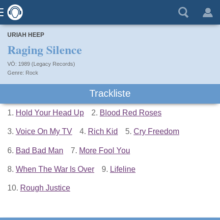
URIAH HEEP
Raging Silence
VÖ: 1989 (Legacy Records)
Rock
Trackliste
1.
Hold Your Head Up
2.
Blood Red Roses
3.
Voice On My TV
4.
Rich Kid
5.
Cry Freedom
6.
Bad Bad Man
7.
More Fool You
8.
When The War Is Over
9.
Lifeline
10.
Rough Justice