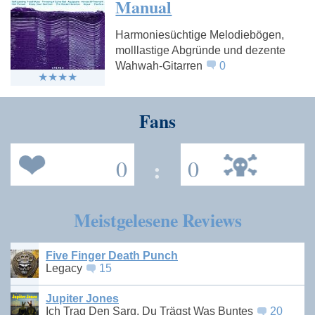
Manual
Harmoniesüchtige Melodiebögen,
molllastige Abgründe und dezente
Wahwah-Gitarren
0
Fans
0
:
0
Meistgelesene Reviews
Five Finger Death Punch
Legacy
15
Jupiter Jones
Ich Trag Den Sarg, Du Trägst Was Buntes
20