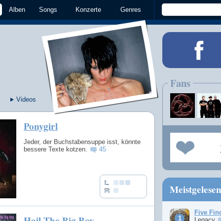
Alben
Songs
Konzerte
Genres
Fans
Videos
Ponygirl
Jeder, der Buchstabensuppe isst, könnte
bessere Texte kotzen.
45
Meistgelese
Five Fin
Hail The Big Boy
Legacy