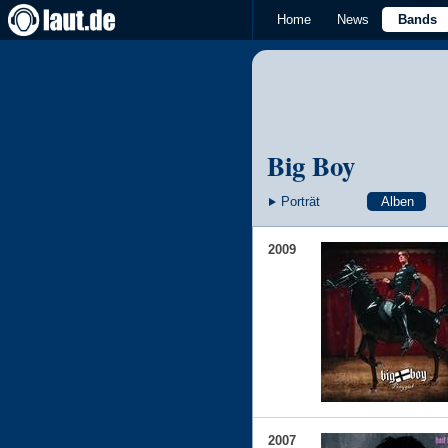
Home
News
Bands
Big Boy
Porträt
Alben
2009
2007