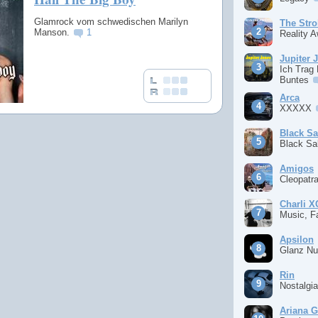
Glamrock vom schwedischen Marilyn
The Stro
Manson.
1
Reality 
Jupiter 
Ich Trag
Buntes
Arca
XXXXX
Black S
Black S
Amigos
Cleopatr
Charli 
Music, F
Apsilon
Glanz Nu
Rin
Nostalgi
Ariana 