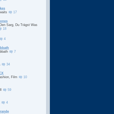
kes
Awaits
17
Jones
 Den Sarg, Du Trägst Was
18
4
abbath
abbath
7
a
34
XCX
ashion, Film
10
ll
59
a
4
Grande