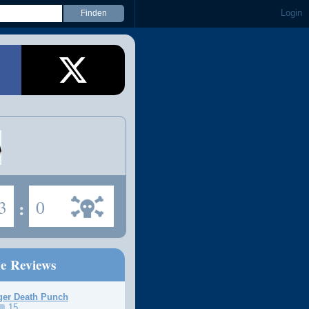
Login
3
:
0
ne Reviews
ger Death Punch
15