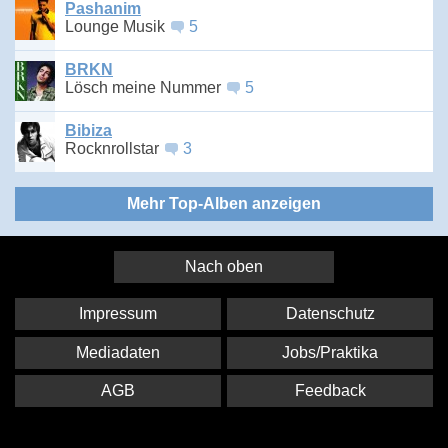
Pashanim
Lounge Musik
5
BRKN
Lösch meine Nummer
5
Bibiza
Rocknrollstar
3
Mehr Top-Alben anzeigen
Nach oben
Impressum
Datenschutz
Mediadaten
Jobs/Praktika
AGB
Feedback