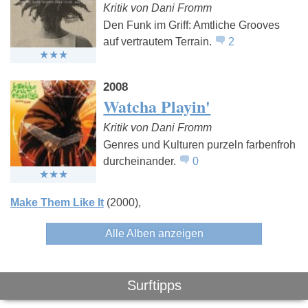
Kritik von Dani Fromm
Den Funk im Griff: Amtliche Grooves
auf vertrautem Terrain.
2
Cyz
Raw Artistic
Feindrehs
Soul
2008
Watcha Playin'
Kritik von Dani Fromm
Genres und Kulturen purzeln farbenfroh
durcheinander.
0
Make Them Like It
(2000)
Alle Alben anzeigen
Surftipps