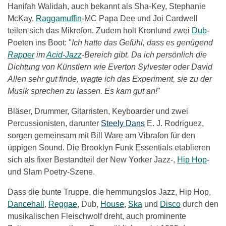
Hanifah Walidah, auch bekannt als Sha-Key, Stephanie
McKay,
Raggamuffin
-MC Papa Dee und Joi Cardwell
teilen sich das Mikrofon. Zudem holt Kronlund zwei
Dub
-
Poeten ins Boot: "
Ich hatte das Gefühl, dass es genügend
Rapper
im
Acid-Jazz
-Bereich gibt. Da ich persönlich die
Dichtung von Künstlern wie Everton Sylvester oder David
Allen sehr gut finde, wagte ich das Experiment, sie zu der
Musik sprechen zu lassen. Es kam gut an!
"
Bläser, Drummer, Gitarristen, Keyboarder und zwei
Percussionisten, darunter
Steely Dans
E. J. Rodriguez,
sorgen gemeinsam mit Bill Ware am Vibrafon für den
üppigen Sound. Die Brooklyn Funk Essentials etablieren
sich als fixer Bestandteil der New Yorker Jazz-,
Hip Hop
-
und Slam Poetry-Szene.
Dass die bunte Truppe, die hemmungslos Jazz, Hip Hop,
Dancehall
,
Reggae
, Dub,
House
,
Ska
und
Disco
durch den
musikalischen Fleischwolf dreht, auch prominente