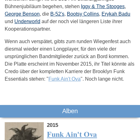
Bühnenjubiläum begehen, stehen
Iggy & The Stooges
,
George Benson
, die
B-52's
,
Bootsy Collins
,
Erykah Badu
und
Underworld
auf der noch viel längeren Liste ihrer
Kooperationspartner.
Wenn auch verspätet, gibts zum runden Wiegenfest auch
diesmal wieder einen Longplayer, für den viele der
ursprünglichen Bandmitglieder zurück an Bord kommen.
Die Platte erscheint im November 2015, ihr Titel könnte als
Credo über der kompletten Karriere der Brooklyn Funk
Essentials stehen: "
Funk Ain't Ova
". Noch lange nicht.
Das könnte Dich auch interessieren:
Alben
2015
Funk Ain't Ova