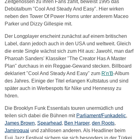
Zeitgenossen zu ihren Fans zählt, beweist 1995 das
Debütalbum "Cool And Steady And Easy". Hier wirken
neben den Tower Of Power Horns unter anderem Maceo
Parker und Dizzy Gillespie mit.
Der Longplayer erscheint zunächst auf einem britischen
Label, dann jedoch auch in den USA und weltweit. Gleich
die erste Single wächst sich zum Hit aus: Jawohl, man darf
Pharoah Sanders' Klassiker "The Creator Has A Master
Plan" durchaus in ein Reggae-Gewand stecken. Billboard
deklariert "Cool And Steady And Easy" zum
R'n'B
-Album
des Jahres. Einige der Titel erlangen Kultstatus und sind
später auch in Werbespots für Nike und Hennessy zu
hören.
Die Brooklyn Funk Essentials touren unermüdlich und
teilen sich dabei die Bühnen mit
Parliament/Funkadelic
,
James Brown
,
Spearhead
,
Ben Harper
,
den Roots
,
Jamiroquai
und zahllosen anderen. Als Headliner beim
Fuji Jazz Festival sichern sie sich besonders in der Türkei