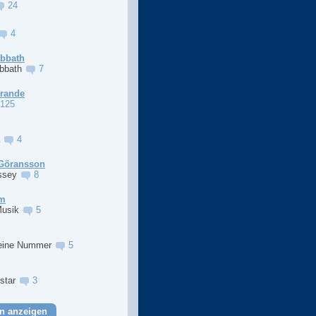
24
4
abbath
abbath
7
Grande
125
a
4
Göransson
ssey
8
im
Musik
5
eine Nummer
5
lstar
3
n anzeigen