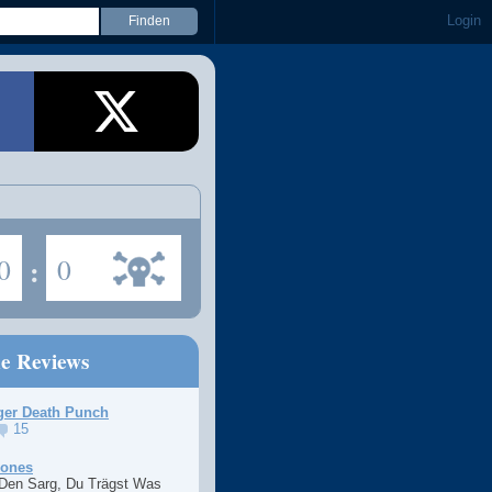
Login
0
:
0
ne Reviews
ger Death Punch
15
Jones
 Den Sarg, Du Trägst Was