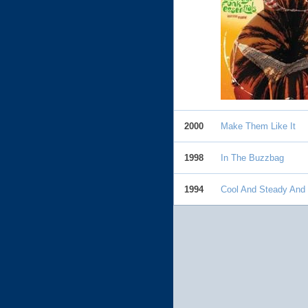
2000
Make Them Like It
1998
In The Buzzbag
1994
Cool And Steady And