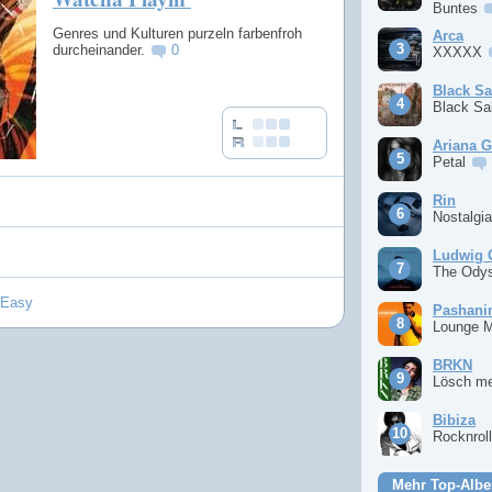
Buntes
Genres und Kulturen purzeln farbenfroh
Arca
durcheinander.
0
XXXXX
Black S
Black S
Ariana 
Petal
Rin
Nostalgi
Ludwig 
The Ody
 Easy
Pashan
Lounge 
BRKN
Lösch m
Bibiza
Rocknrol
Mehr Top-Albe