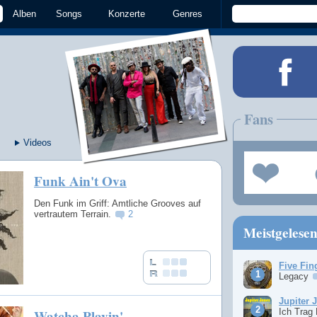
Alben
Songs
Konzerte
Genres
Fans
Videos
Funk Ain't Ova
Den Funk im Griff: Amtliche Grooves auf
vertrautem Terrain.
2
Meistgelese
Five Fin
Legacy
Jupiter 
Watcha Playin'
Ich Trag