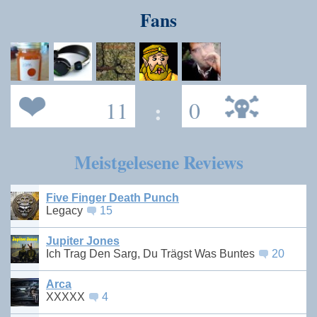
Fans
11
:
0
Meistgelesene Reviews
Five Finger Death Punch
Legacy
15
Jupiter Jones
Ich Trag Den Sarg, Du Trägst Was Buntes
20
Arca
XXXXX
4