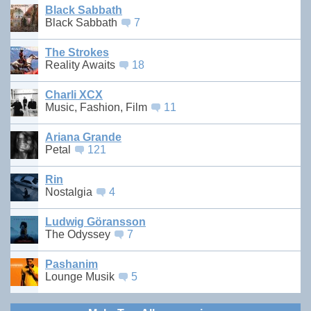
Black Sabbath
Black Sabbath
7
The Strokes
Reality Awaits
18
Charli XCX
Music, Fashion, Film
11
Ariana Grande
Petal
121
Rin
Nostalgia
4
Ludwig Göransson
The Odyssey
7
Pashanim
Lounge Musik
5