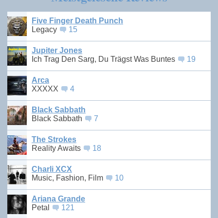
Five Finger Death Punch
Legacy
15
Jupiter Jones
Ich Trag Den Sarg, Du Trägst Was Buntes
19
Arca
XXXXX
4
Black Sabbath
Black Sabbath
7
The Strokes
Reality Awaits
18
Charli XCX
Music, Fashion, Film
10
Ariana Grande
Petal
121