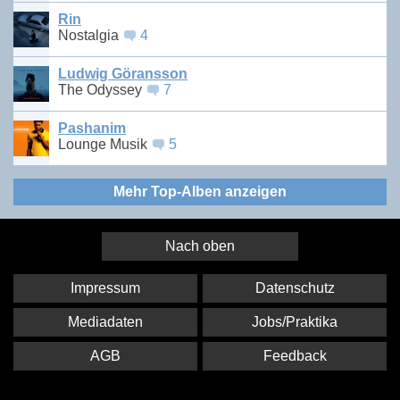
Rin
Nostalgia
4
Ludwig Göransson
The Odyssey
7
Pashanim
Lounge Musik
5
Mehr Top-Alben anzeigen
Nach oben
Impressum
Datenschutz
Mediadaten
Jobs/Praktika
AGB
Feedback