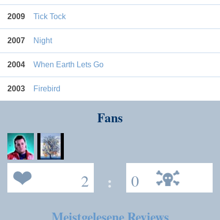
2009
Tick Tock
2007
Night
2004
When Earth Lets Go
2003
Firebird
Fans
2
:
0
Meistgelesene Reviews