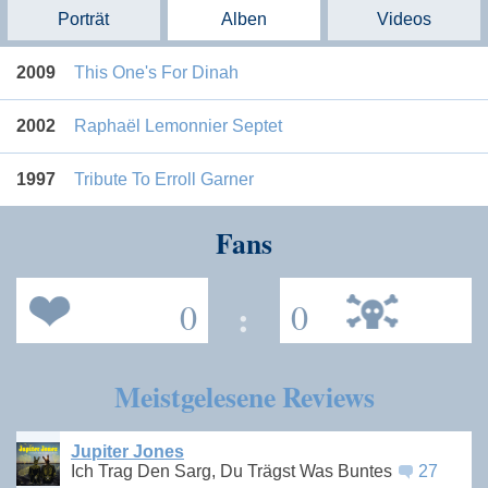
Porträt
Alben
Videos
2009
This One's For Dinah
2002
Raphaël Lemonnier Septet
1997
Tribute To Erroll Garner
Fans
0
:
0
Meistgelesene Reviews
Jupiter Jones
Ich Trag Den Sarg, Du Trägst Was Buntes
27