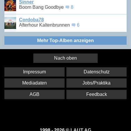
Sinner
Boom Bang Goodbye
8
Cordoba78
Afterhour Kaltenbrunnen
6
Mehr Top-Alben anzeigen
Nach oben
Impressum
Datenschutz
Mediadaten
Jobs/Praktika
AGB
Feedback
1998 - 2026 ©
LAUT AG