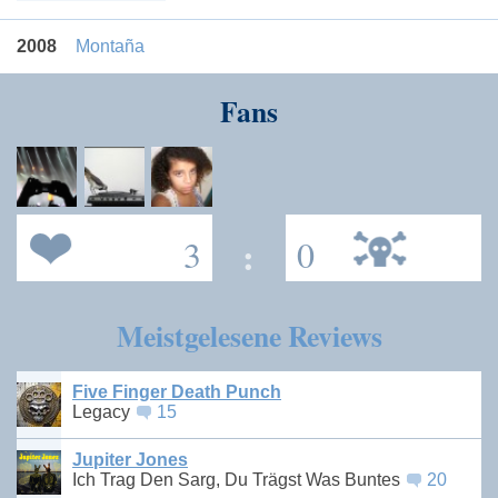
2008
Montaña
Fans
3
:
0
Meistgelesene Reviews
Five Finger Death Punch
Legacy
15
Jupiter Jones
Ich Trag Den Sarg, Du Trägst Was Buntes
20