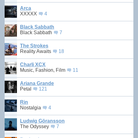
Arca
XXXXX
4
Black Sabbath
Black Sabbath
7
The Strokes
Reality Awaits
18
Charli XCX
Music, Fashion, Film
11
Ariana Grande
Petal
121
Rin
Nostalgia
4
Ludwig Göransson
The Odyssey
7