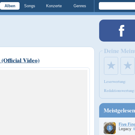
Alben
Songs
Konzerte
Genres
Deine Mein
(Official Video)
★
★
Leserwertung:
Redaktionswertung:
Meistgelese
Five Fin
Legacy