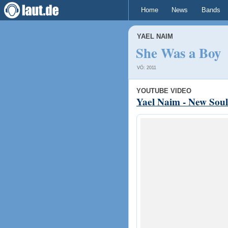
Home
News
Bands
YAEL NAIM
She Was a Boy
VÖ: 2011
YOUTUBE VIDEO
Yael Naim - New Soul 