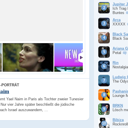
Jupiter 
Ich Trag
Buntes
Arca
XXXXX
Black S
Black S
Ariana 
Petal
Rin
Nostalgi
Ludwig 
The Ody
E-PORTRÄT
Naim
Pashan
Lounge 
mt Yael Naim in Paris als Tochter zweier Tunesier
 Nur vier Jahre später beschließt die jüdische
BRKN
 nach Israel auszuwandern, …
Lösch m
Bibiza
Rocknrol