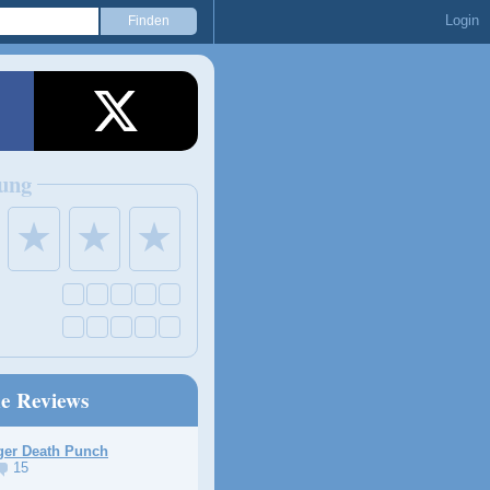
Login
ung
★
★
★
ne Reviews
ger Death Punch
15