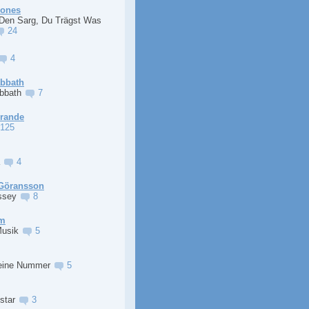
Jones
 Den Sarg, Du Trägst Was
24
4
abbath
abbath
7
Grande
125
a
4
Göransson
ssey
8
im
Musik
5
eine Nummer
5
lstar
3