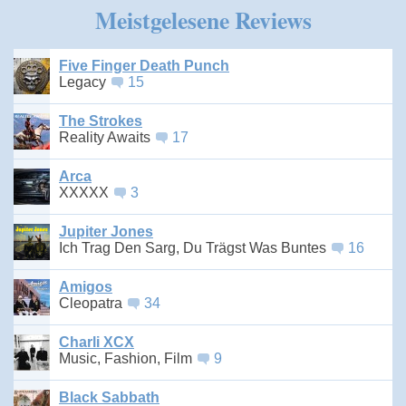
Meistgelesene Reviews
Five Finger Death Punch
Legacy
15
The Strokes
Reality Awaits
17
Arca
XXXXX
3
Jupiter Jones
Ich Trag Den Sarg, Du Trägst Was Buntes
16
Amigos
Cleopatra
34
Charli XCX
Music, Fashion, Film
9
Black Sabbath