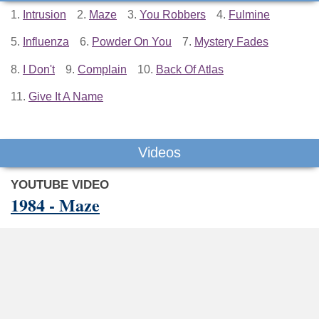
1.
Intrusion
2.
Maze
3.
You Robbers
4.
Fulmine
5.
Influenza
6.
Powder On You
7.
Mystery Fades
8.
I Don't
9.
Complain
10.
Back Of Atlas
11.
Give It A Name
Videos
YOUTUBE VIDEO
1984 - Maze