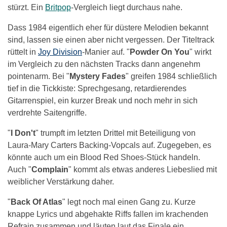
stürzt. Ein
Britpop
-Vergleich liegt durchaus nahe.
Dass 1984 eigentlich eher für düstere Melodien bekannt
sind, lassen sie einen aber nicht vergessen. Der Titeltrack
rüttelt in
Joy Division
-Manier auf. "
Powder On You
" wirkt
im Vergleich zu den nächsten Tracks dann angenehm
pointenarm. Bei "
Mystery Fades
" greifen 1984 schließlich
tief in die Tickkiste: Sprechgesang, retardierendes
Gitarrenspiel, ein kurzer Break und noch mehr in sich
verdrehte Saitengriffe.
"
I Don't
" trumpft im letzten Drittel mit Beteiligung von
Laura-Mary Carters Backing-Vopcals auf. Zugegeben, es
könnte auch um ein Blood Red Shoes-Stück handeln.
Auch "
Complain
" kommt als etwas anderes Liebeslied mit
weiblicher Verstärkung daher.
"
Back Of Atlas
" legt noch mal einen Gang zu. Kurze
knappe Lyrics und abgehakte Riffs fallen im krachenden
Refrain zusammen und läuten laut das Finale ein.