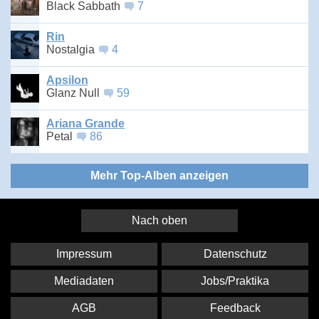
Black Sabbath
7
Rin
Nostalgia
4
Apsilon
Glanz Null
59
Ariana Grande
Petal
86
Mehr Top-Alben anzeigen
Nach oben
Impressum
Datenschutz
Mediadaten
Jobs/Praktika
AGB
Feedback