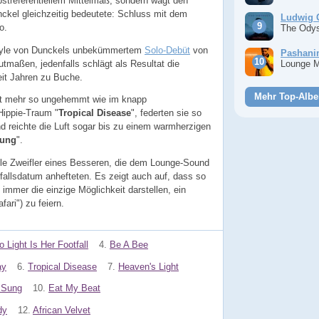
bstreferentiellem Mittelmaß, sondern wagt den
nckel gleichzeitig bedeutete: Schluss mit dem
Ludwig 
o.
The Ody
tyle von Dunckels unbekümmertem
Solo-Debüt
von
Pashan
tmaßen, jedenfalls schlägt als Resultat die
Lounge 
t Jahren zu Buche.
Mehr Top-Albe
cht mehr so ungehemmt wie im knapp
Hippie-Traum "
Tropical Disease
", federten sie so
nd reichte die Luft sogar bis zu einem warmherzigen
Sung
".
alle Zweifler eines Besseren, die dem Lounge-Sound
rfallsdatum anhefteten. Es zeigt auch auf, dass so
immer die einzige Möglichkeit darstellen, ein
ari") zu feiern.
o Light Is Her Footfall
4.
Be A Bee
ay
6.
Tropical Disease
7.
Heaven's Light
 Sung
10.
Eat My Beat
dy
12.
African Velvet