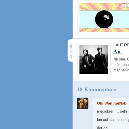
LAUT.D
Air
Nicolas 
müssen e
machen? 
18 Kommentare
Obi Wan KaiNobi
mediokren ... sehr
bin auf das album 
der opi