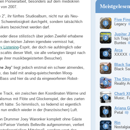
gen Pionierarbeit, besonders auf dem mediokren
Meistgelese
 von 2007.
2", ihr fünftes Studioalbum, nicht nur als Neu-
Five Fin
r Schwerelosigkeit durchgeht, sondern tatsächlich
Legacy
sikers bezeichnet werden darf.
Jupiter 
eder diese stilistisch über jeden Zweifel erhabene
Ich Trag
in den letzten Jahren irgendwie vermisst hat,
Buntes
y Listening
-Esprit, der doch nie aufdringlich oder
Arca
scafés dieser Welt, sie alle verlangten längst nach
XXXXX
e ihrer musikbegeisterten Besucher).
Black S
he Joy
" liegt jedoch erstmal ein schwer atmendes,
Black S
nde, das bald mit analog-quietschenden Moog-
 Bass und hier da und da eingeworfenen Robot-
The Stro
Reality 
te Track, ein zwischen den Koordinaten Wärme und
Charli 
Music, F
alismus mit Flöte und Glockenspiel, der des zarten
ft hätte: So himmlisch, so federnd ist eigentlich
Ariana 
t nun endlich wieder in der (französischen) Luft.
Petal
on Drummer Joey Waronker komplett ohne Gäste
Rin
-Pariser Viertels Belleville aufgenommen, verliert
Nostalgi