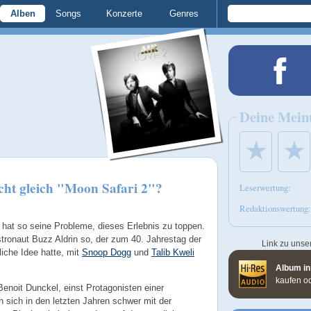
Alben
Songs
Konzerte
Genres
Deine Mein
★
★
ht gleich "Moon Safari 2"?
Leserwertung:
Redaktionswertung:
hat so seine Probleme, dieses Erlebnis zu toppen.
stronaut Buzz Aldrin so, der zum 40. Jahrestag der
Link zu unse
iche Idee hatte, mit
Snoop Dogg
und
Talib Kweli
Album in
kaufen o
enoit Dunckel, einst Protagonisten einer
 sich in den letzten Jahren schwer mit der