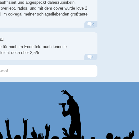
uffrisiert und abgespeckt daherzupinkeln.
tverliebt, ratlos. und mit dem cover würde love 2
l im cd-regal meiner schlagerliebenden großtante
0
Alarm
Antworten
ren
e für mich im Endeffekt auch keinerlei
lleicht doch eher 2,5/5.
0
Alarm
Antworten
Speichern