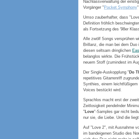
Nachlassverwaltung der einsti
Vorgänger "
Pocket Symphony
"
Umso zauberhafter, dass "Love 
Definition fröhlich beschwingte
als Fortsetzung des '98er Klas
Alle zwölf Songs versprühen wi
Brillanz, die man bei dem Duo 
diesen seltsam dringlichen
Eas
belanglos wirkte. Die Frühstück
neuem Stoff (zumindest im Aug
Der Single-Auskopplung "
Do T
repetitives Gitarrenriff zugru
Synthies, einem leichtfüßigem
Voices bestückt wird.
Sprachlos macht erst der zwei
Zeitlosigkeit pendelnder Minim
"
Love
"-Samples gar nicht bedur
nur sie, die Liebe. Und die lieg
Auf "Love 2", mit Ausnahme v
im bandeigenen Studio des Nord