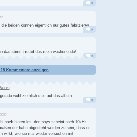
0
Alarm
Antworten
ren
die beiden können eigentlich nur gutes fabrizieren.
0
Alarm
Antworten
nn das stimmt rettet das mein wochenende!
0
Alarm
Antworten
e 18 Kommentare anzeigen
Jahren
gerade wohl ziemlich steil auf das album.
0
Alarm
Antworten
ahren
hl nach hinten los. den boys scheint nach 10kHz
maßen der hahn abgedreht worden zu sein, dass es
ch wirkt, wie sie mal wieder versuchen mit