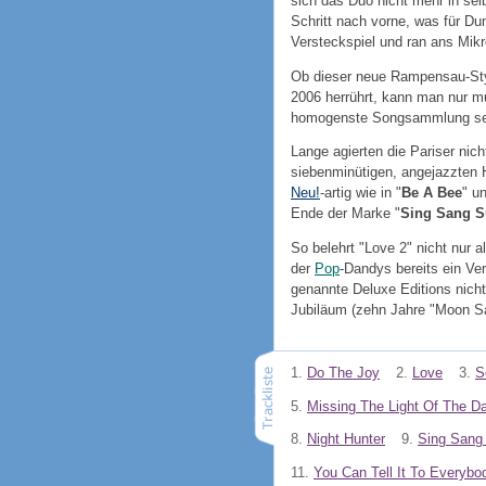
sich das Duo nicht mehr in sel
Schritt nach vorne, was für Du
Versteckspiel und ran ans Mikr
Ob dieser neue Rampensau-S
2006 herrührt, kann man nur mu
homogenste Songsammlung sei
Lange agierten die Pariser ni
siebenminütigen, angejazzten 
Neu!
-artig wie in "
Be A Bee
" u
Ende der Marke "
Sing Sang 
So belehrt "Love 2" nicht nur 
der
Pop
-Dandys bereits ein Ve
genannte Deluxe Editions nicht 
Jubiläum (zehn Jahre "Moon Saf
1.
Do The Joy
2.
Love
3.
S
5.
Missing The Light Of The D
8.
Night Hunter
9.
Sing Sang
11.
You Can Tell It To Everybo