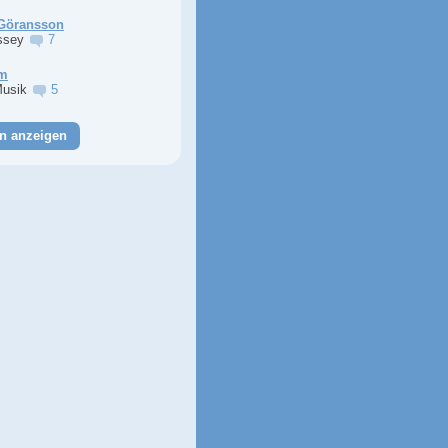
Göransson
ssey
7
im
Musik
5
n anzeigen