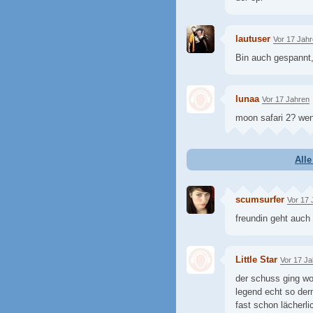
lautuser
Vor 17 Jah
Bin auch gespannt, 
lunaa
Vor 17 Jahren
moon safari 2? we
All
scumsurfer
Vor 17 
freundin geht auch 
Little Star
Vor 17 J
der schuss ging wo
legend echt so der
fast schon lächerli