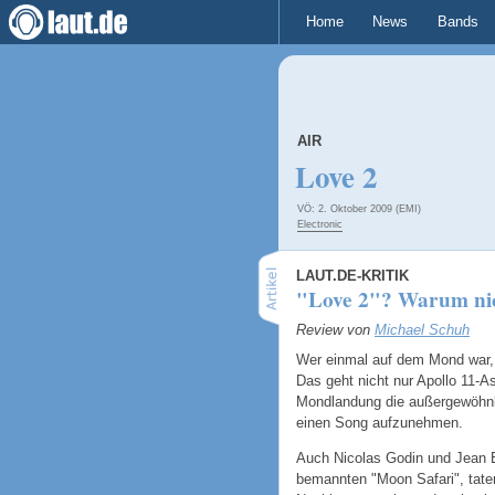
Home
News
Bands
AIR
Love 2
VÖ: 2. Oktober 2009 (EMI)
Electronic
LAUT.DE-KRITIK
"Love 2"? Warum nic
Review von
Michael Schuh
Wer einmal auf dem Mond war, 
Das geht nicht nur Apollo 11-A
Mondlandung die außergewöhnl
einen Song aufzunehmen.
Auch Nicolas Godin und Jean B
bemannten "Moon Safari", taten