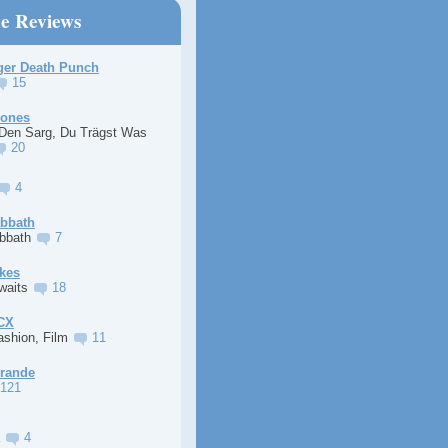
ne Reviews
ger Death Punch
15
Jones
 Den Sarg, Du Trägst Was
20
4
abbath
abbath
7
kes
Awaits
18
XCX
ashion, Film
11
Grande
121
a
4