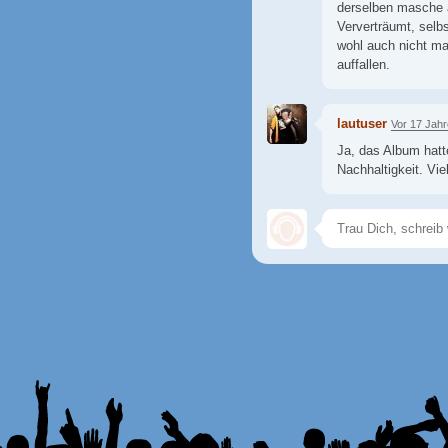
derselben masche a
Ververträumt, selbs
wohl auch nicht ma
auffallen.
lautuser
Vor 17 Jah
Ja, das Album hatt
Nachhaltigkeit. Vie