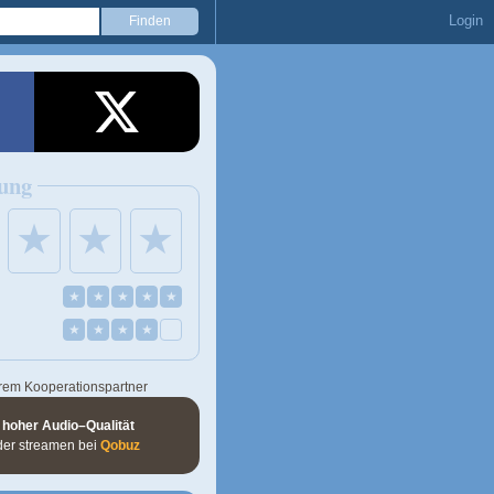
Login
ung
★
★
★
★
★
★
★
★
★
★
★
★
rem Kooperationspartner
 hoher Audio–Qualität
der streamen bei
Qobuz