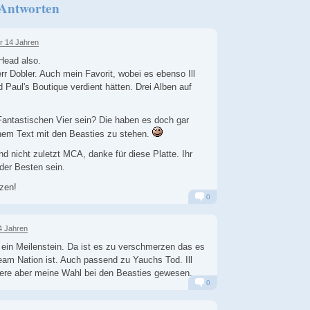
 Antworten
r 14 Jahren
Head also.
r Dobler. Auch mein Favorit, wobei es ebenso Ill
Paul's Boutique verdient hätten. Drei Alben auf
antastischen Vier sein? Die haben es doch gar
einem Text mit den Beasties zu stehen.
d nicht zuletzt MCA, danke für diese Platte. Ihr
der Besten sein.
zen!
0
Alarm
Antworten
4 Jahren
h ein Meilenstein. Da ist es zu verschmerzen das es
eam Nation ist. Auch passend zu Yauchs Tod. Ill
re aber meine Wahl bei den Beasties gewesen.
0
Alarm
Antworten