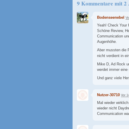
9 Kommentare mit 2
Bodenseenebel
Vo
Yeah! Check Your 
Schöne Review, Her
Communication und 
Augenhöhe.
Aber mussten die F
nicht verdient in 
Mike D, Ad Rock un
werdet immer eine 
Und ganz viele Her
Nutzer-30710
Vor 1
Mal wieder wirklic
wieder nicht Daydr
Communication wae