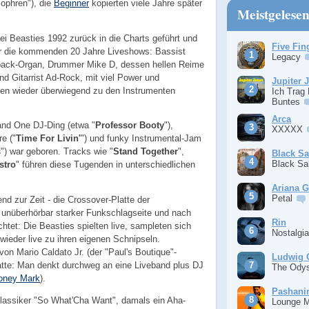
ophren"), die
Beginner
kopierten viele Jahre später
Meistgelese
ei Beasties 1992 zurück in die Charts geführt und
Five Fin
für die kommenden 20 Jahre Liveshows: Bassist
Legacy
 back-Organ, Drummer Mike D, dessen hellen Reime
nd Gitarrist Ad-Rock, mit viel Power und
Jupiter 
ten wieder überwiegend zu den Instrumenten
Ich Trag
Buntes
Arca
and One DJ-Ding (etwa "
Professor Booty
"),
XXXXX
e ("
Time For Livin'
") und funky Instrumental-Jam
s
") war geboren. Tracks wie "
Stand Together
",
Black S
Black S
stro
" führen diese Tugenden in unterschiedlichen
Ariana 
Petal
send zur Zeit - die Crossover-Platte der
 unüberhörbar starker Funkschlagseite und nach
Rin
chtet: Die Beasties spielten live, sampleten sich
Nostalgi
wieder live zu ihren eigenen Schnipseln.
von Mario Caldato Jr. (der "Paul's Boutique"-
Ludwig 
latte: Man denkt durchweg an eine Liveband plus DJ
The Ody
oney Mark
).
Pashan
lassiker "So What'Cha Want", damals ein Aha-
Lounge 