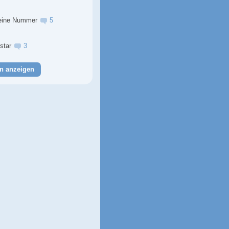
eine Nummer
5
lstar
3
n anzeigen