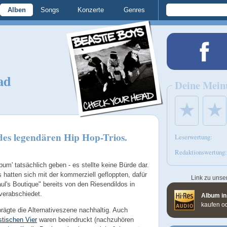
Alben
Songs
Konzerte
Genres
ad
Deine Mein
★
★
 des legendären Hip Hop-Trios.
Leserwertung:
Redaktionswertung:
lbum' tatsächlich geben - es stellte keine Bürde dar.
 hatten sich mit der kommerziell gefloppten, dafür
Link zu unse
l's Boutique" bereits von den Riesendildos in
verabschiedet.
Album in
kaufen o
ägte die Alternativeszene nachhaltig. Auch
stischen Vier
waren beeindruckt (nachzuhören