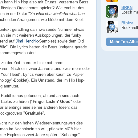
Man kann Hip Hop also mit Drums, verzerrtem Bass,
BRKN
 lässigen Orgelchords spielen? Wie cool ist das
Lösch m
ten in der Disko "
So what'cha what'cha what'cha
rachenden Arrangement wie blöde mit dem Kopf.
Bibiza
Rocknrol
nkontext geradlinig dahinwalzende Nummer etwas
n sie mit weiteren Auskopplungen, der funky
erend auf
Jimi Hendrix
-Samples) sowie dem Old
Mehr Top-Albe
Mic
". Die Lyrics hatten die Boys übrigens gerade
usammengeschustert.
u der Zeit in erster Linie mit ihrem
waren: Nach ein, zwei Jahren stand zwar mehr oder
Your Head", Lyrics waren aber kaum zu Papier
hology"-Booklet). Ein Umstand, der im Hip Hop-
ig anmutet.
Buddhismus gefunden, ab und an sind auch
 Tablas zu hören ("
Finger Lickin' Good
" oder
war allerdings eine seiner anderen Ideen: das
Rockgroovers "
Gratitude
".
 nicht nur den hohen Wiedererkennungswert des
an im Nachhinein so will, pflanzte MCA hier
ste Explosion zwei Jahre später: "Sabotage".