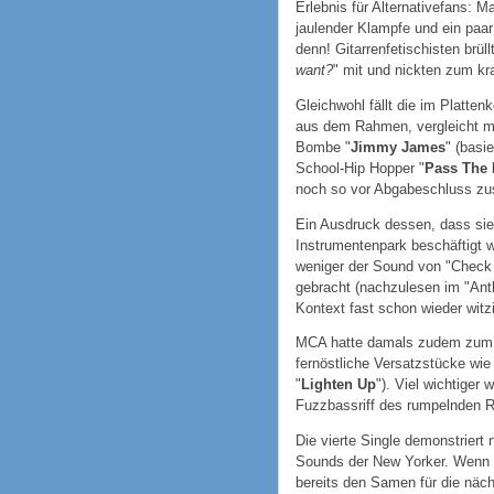
Erlebnis für Alternativefans: 
jaulender Klampfe und ein paar
denn! Gitarrenfetischisten brüll
want?
" mit und nickten zum k
Gleichwohl fällt die im Platte
aus dem Rahmen, vergleicht ma
Bombe "
Jimmy James
" (basi
School-Hip Hopper "
Pass The 
noch so vor Abgabeschluss z
Ein Ausdruck dessen, dass sie z
Instrumentenpark beschäftigt 
weniger der Sound von "Check 
gebracht (nachzulesen im "Ant
Kontext fast schon wieder witz
MCA hatte damals zudem zum 
fernöstliche Versatzstücke wie
"
Lighten Up
"). Viel wichtiger 
Fuzzbassriff des rumpelnden 
Die vierte Single demonstriert
Sounds der New Yorker. Wenn m
bereits den Samen für die näch