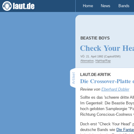
Home
News
Bands
BEASTIE BOYS
Check Your He
VÖ: 21. April 1992 (Capitol/EMI)
Alternative
,
HipHop/Rap
LAUT.DE-KRITIK
Die Crossover-Platte
Review von
Eberhard Dobler
Sollte es das 'schwere dritte A
Im Gegenteil: Die Beastie Boys
hoch gelobten Sampleorgie "Pau
Richtung Conscious-Coolness 
Doch erst "Check Your Head" pr
deutsche Bands wie
Die Fanta