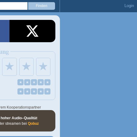
Login
ung
★
★
★
★
★
★
★
★
★
★
★
★
★
rem Kooperationspartner
 hoher Audio–Qualität
der streamen bei
Qobuz