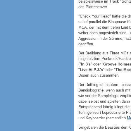
beispielsweise im Track "Schiz
das Plattencover.
"Check Your Head" hatte die dr
schuf parallel die Blaupause 
MCA, der mit dem tiefen Laid
weiter oben angesiedelt sind, u
Aggression in der Stimme, hat
gegriffen.
Der Dreiklang aus Three MCs 
hingerotztem Punkrock/Hardcor
("
In 3's
" oder "
Groove Holme
"
Live At P.J.'s
" oder "
The Mae
Dosen auch zusammen.
Der Drittling ist insofern - pas
Bandiskografie, wenn auch mit
wie vor der Samplelogik verpfli
dabei selbst und spielten dann 
Entsprechend körnig klingt die 
Toningenieur) koproduzierte P
und Keyboarder (namentlich
M
So gebaren die Beasties den K