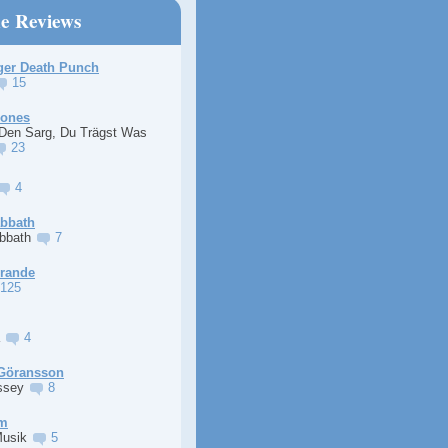
ne Reviews
ger Death Punch
15
Jones
 Den Sarg, Du Trägst Was
23
4
abbath
abbath
7
Grande
125
a
4
Göransson
ssey
8
im
Musik
5