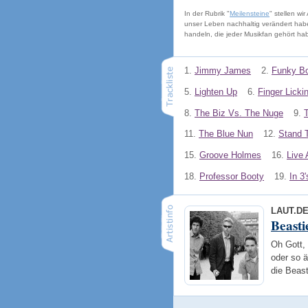
In der Rubrik "
Meilensteine
" stellen wi
unser Leben nachhaltig verändert hab
handeln, die jeder Musikfan gehört h
1.
Jimmy James
2.
Funky B
5.
Lighten Up
6.
Finger Licki
8.
The Biz Vs. The Nuge
9.
T
11.
The Blue Nun
12.
Stand 
15.
Groove Holmes
16.
Live 
18.
Professor Booty
19.
In 3'
LAUT.D
Beasti
Oh Gott,
oder so ä
die Beas