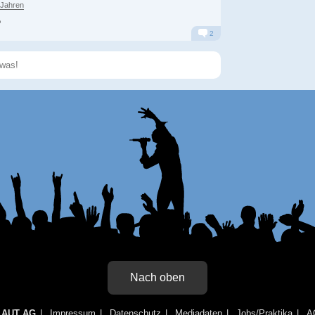
 Jahren
?
2
Alarm
Antworten
Speichern
Nach oben
LAUT AG
Impressum
Datenschutz
Mediadaten
Jobs/Praktika
A