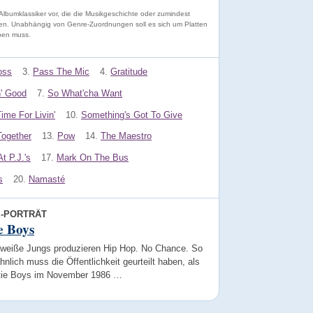
r Albumklassiker vor, die die Musikgeschichte oder zumindest
en. Unabhängig von Genre-Zuordnungen soll es sich um Platten
aben muss.
oss
3.
Pass The Mic
4.
Gratitude
n' Good
7.
So What'cha Want
ime For Livin'
10.
Something's Got To Give
Together
13.
Pow
14.
The Maestro
At P.J.'s
17.
Mark On The Bus
s
20.
Namasté
E-PORTRÄT
e Boys
 weiße Jungs produzieren Hip Hop. No Chance. So
hnlich muss die Öffentlichkeit geurteilt haben, als
tie Boys im November 1986 …