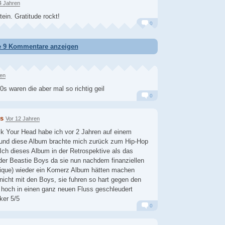
4 Jahren
ein. Gratitude rockt!
0
Alarm
Antworten
e 9 Kommentare anzeigen
ren
0s waren die aber mal so richtig geil
0
Alarm
Antworten
us
Vor 12 Jahren
k Your Head habe ich vor 2 Jahren auf einem
 und diese Album brachte mich zurück zum Hip-Hop
 Ich dieses Album in der Retrospektive als das
der Beastie Boys da sie nun nachdem finanziellen
tique) wieder ein Komerz Album hätten machen
icht mit den Boys, sie fuhren so hart gegen den
 hoch in einen ganz neuen Fluss geschleudert
ker 5/5
0
Alarm
Antworten