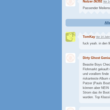
Nutzer-36392
Vor 1
Passender Meilenst
All
TomKay
Vor 14 Jah
fuck yeah. in den 9
Dirty Ghost Geni
Beastie Boys Chec
Flohmarkt gekauft
und vorallem finde
riskanteste Album 
Patzer (Pauls Bou
können aber NEIN n
Strom das ihr Boot
wurden. Top Klassi