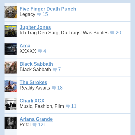
Five Finger Death Punch
Legacy
15
Jupiter Jones
Ich Trag Den Sarg, Du Trägst Was Buntes
20
Arca
XXXXX
4
Black Sabbath
Black Sabbath
7
The Strokes
Reality Awaits
18
Charli XCX
Music, Fashion, Film
11
Ariana Grande
Petal
121