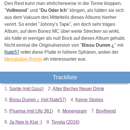
Den Rest kann man ehrlicherweise in die Tonne kloppen.
"
Vollmond
" und "
Du Oder Ich
" klingen, als hätten sie sich
aus dem Vakuum des Mittelteils dieses Albums hierher
verirrt. So endet "Johnny's Tape", ein doch sehr träges
Album, auf dem Bonez MC über weite Strecken so wirkt,
als hätte er weniger als null Bock auf dieses Album gehabt.
Nicht einmal die Originalversion von "
Bissu Dumm ¿
" mit
Nate57
rettet diese Platte in höhere Sphären, wobei der
Megalodon-Remix
eh interessanter war.
Trackliste
1.
Sprite (mit Gzuz)
2.
Alter Becher Neuer Drink
3.
Bissu Dumm ¿ (mit Nate57)
4.
Keine Stories
5.
Pharma (mit Ufo 361)
6.
Moneygram
7.
Boyfriend
8.
Ja Nee Is Klar ;)
9.
Toyota (2016)