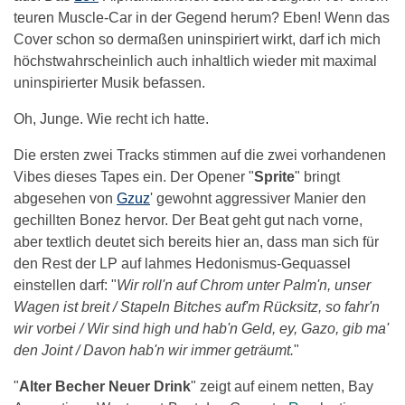
teuren Muscle-Car in der Gegend herum? Eben! Wenn das
Cover schon so dermaßen uninspiriert wirkt, darf ich mich
höchstwahrscheinlich auch inhaltlich wieder mit maximal
uninspirierter Musik befassen.
Oh, Junge. Wie recht ich hatte.
Die ersten zwei Tracks stimmen auf die zwei vorhandenen
Vibes dieses Tapes ein. Der Opener "
Sprite
" bringt
abgesehen von
Gzuz
' gewohnt aggressiver Manier den
gechillten Bonez hervor. Der Beat geht gut nach vorne,
aber textlich deutet sich bereits hier an, dass man sich für
den Rest der LP auf lahmes Hedonismus-Gequassel
einstellen darf: "
Wir roll'n auf Chrom unter Palm'n, unser
Wagen ist breit / Stapeln Bitches auf'm Rücksitz, so fahr'n
wir vorbei / Wir sind high und hab'n Geld, ey, Gazo, gib ma'
den Joint / Davon hab'n wir immer geträumt.
"
"
Alter Becher Neuer Drink
" zeigt auf einem netten, Bay