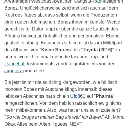
Area-artigen Westcoast-Beat den Gangsta-
Rap
-lastigeren
Bonez. Unglücklicherweise zeichnet sich auch auf dem
Rest des Tapes ab, dass selbst, wenn die Produzenten
einen guten Job machen, Bonez ihnen in keinster Weise
gerecht wird. Dafür rappt er über die ganze Laufzeit des
Albums hinweg auf inhaltlicher und performativer Ebene
qualvoll eintönig. Besonders schlimm ist das im Mittelpart
des Albums, von "
Keine Stories
" bis "
Toyota (2016)
" zu
hören, wo nicht einmal mehr die laschen Trap- und
Dancehall
-Instrumentals zünden, größtenteils von den
Jugglerz
produziert.
Bis jetzt ist mir nie so richtig klargeworden, wie höllisch
monoton Bonez mit Autotune klingt. Innerhalb dieses
leblosen Abschnitts hat sich ein
Ufo361
auf "
Pharma
"
reingeschlichen. Von dem hab ich tatsächlich ewig nichts
mehr mitbekommen. Also, was hat er uns so mitzuteilen?
"
So viel Drugs in meiner Bag als wär' ich Bayer.
" Ah. Mhm.
Okay. Alles beim Alten, I guess. NEXT!