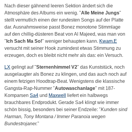
Nach dieser gähnend leeren Sektion ändert sich die
Atmosphäre des Albums ein wenig. "
Alle Meine Jungs
"
stellt vermutlich einen der rundesten Songs auf der Platte
dar. Ausnahmsweise passt Bonez monotone Stimmlage
auf den chillig-düsteren Beat von Al Majeed, was man von
"
Ich Sach Ma So!
" weniger behaupten kann.
Kwam.E
versucht mit seiner Hook zumindest etwas Stimmung zu
erzeugen, doch es bleibt nicht mehr als das: ein Versuch.
LX
gelingt auf "
Sternenhimmel V2
" das Kunststück, noch
ausgelaugter als Bonez zu klingen, und das auch noch auf
einem fetzigen Hoodtrap-Beat. Wenigstens die klassische
Gangsta-Rap-Nummer "
Autowaschanlage
" mit 187-
Komparsen
Sa4
und
Maxwell
liefert ein halbwegs
brauchbares Endprodukt. Gerade Sa4 klingt wie immer
schön bissig, besonders bei seiner Endzeile: "
Kunden sind
Harman, Tony Montana / Immer Paranoia wegen
Bundestrojaner.
"