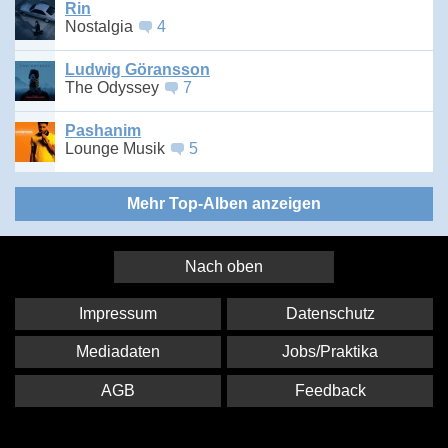
Rin
Nostalgia
4
Ludwig Göransson
The Odyssey
7
Pashanim
Lounge Musik
5
Mehr Top-Alben anzeigen
Nach oben
Impressum
Datenschutz
Mediadaten
Jobs/Praktika
AGB
Feedback