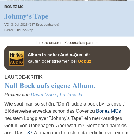
BONEZ MC
Johnny‘s Tape
VÖ: 3. Juli 2026 (187 Strassenbande)
HipHop/Rap
Link zu unserem Kooperationspartner
Album in hoher Audio-Qualität
kaufen oder streamen bei
Qobuz
LAUT.DE-KRITIK
Null Bock aufs eigene Album.
Review von
David Maciej Laskowski
Wie sagt man so schön: "Don't judge a book by its cover."
Blöderweise erweckte schon das Cover zu
Bonez MCs
neustem Longplayer "Johnny's Tape" ein merkwürdiges
Gefühl von Unbehagen. Aber warum? Sieht doch harmlos
aus. Das
187
-Alphamännchen steht da lediglich vor einem