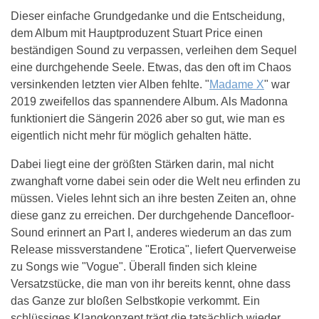
Dieser einfache Grundgedanke und die Entscheidung,
dem Album mit Hauptproduzent Stuart Price einen
beständigen Sound zu verpassen, verleihen dem Sequel
eine durchgehende Seele. Etwas, das den oft im Chaos
versinkenden letzten vier Alben fehlte. "
Madame X
" war
2019 zweifellos das spannendere Album. Als Madonna
funktioniert die Sängerin 2026 aber so gut, wie man es
eigentlich nicht mehr für möglich gehalten hätte.
Dabei liegt eine der größten Stärken darin, mal nicht
zwanghaft vorne dabei sein oder die Welt neu erfinden zu
müssen. Vieles lehnt sich an ihre besten Zeiten an, ohne
diese ganz zu erreichen. Der durchgehende Dancefloor-
Sound erinnert an Part I, anderes wiederum an das zum
Release missverstandene "Erotica", liefert Querverweise
zu Songs wie "Vogue". Überall finden sich kleine
Versatzstücke, die man von ihr bereits kennt, ohne dass
das Ganze zur bloßen Selbstkopie verkommt. Ein
schlüssiges Klangkonzept trägt die tatsächlich wieder