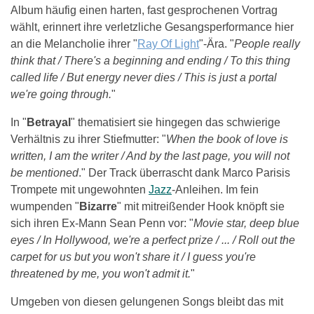
Album häufig einen harten, fast gesprochenen Vortrag
wählt, erinnert ihre verletzliche Gesangsperformance hier
an die Melancholie ihrer "
Ray Of Light
"-Ära. "
People really
think that / There's a beginning and ending / To this thing
called life / But energy never dies / This is just a portal
we're going through.
"
In "
Betrayal
" thematisiert sie hingegen das schwierige
Verhältnis zu ihrer Stiefmutter: "
When the book of love is
written, I am the writer / And by the last page, you will not
be mentioned
." Der Track überrascht dank Marco Parisis
Trompete mit ungewohnten
Jazz
-Anleihen. Im fein
wumpenden "
Bizarre
" mit mitreißender Hook knöpft sie
sich ihren Ex-Mann Sean Penn vor: "
Movie star, deep blue
eyes / In Hollywood, we're a perfect prize / ... / Roll out the
carpet for us but you won't share it / I guess you're
threatened by me, you won't admit it.
"
Umgeben von diesen gelungenen Songs bleibt das mit