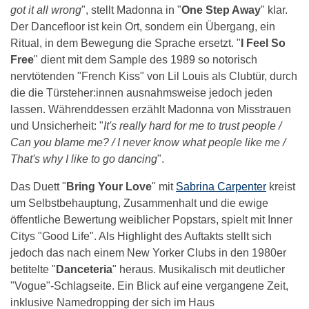
got it all wrong
", stellt Madonna in "
One Step Away
" klar.
Der Dancefloor ist kein Ort, sondern ein Übergang, ein
Ritual, in dem Bewegung die Sprache ersetzt. "
I Feel So
Free
" dient mit dem Sample des 1989 so notorisch
nervtötenden "French Kiss" von Lil Louis als Clubtür, durch
die die Türsteher:innen ausnahmsweise jedoch jeden
lassen. Währenddessen erzählt Madonna von Misstrauen
und Unsicherheit: "
It's really hard for me to trust people /
Can you blame me? / I never know what people like me /
That's why I like to go dancing
".
Das Duett "
Bring Your Love
" mit
Sabrina Carpenter
kreist
um Selbstbehauptung, Zusammenhalt und die ewige
öffentliche Bewertung weiblicher Popstars, spielt mit Inner
Citys "Good Life". Als Highlight des Auftakts stellt sich
jedoch das nach einem New Yorker Clubs in den 1980er
betitelte "
Danceteria
" heraus. Musikalisch mit deutlicher
"Vogue"-Schlagseite. Ein Blick auf eine vergangene Zeit,
inklusive Namedropping der sich im Haus