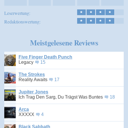
Leserwertung:
★
★
★
★
Redaktionswertung:
★
★
★
★
Meistgelesene Reviews
Five Finger Death Punch
Legacy
15
The Strokes
Reality Awaits
17
Jupiter Jones
Ich Trag Den Sarg, Du Trägst Was Buntes
18
Arca
XXXXX
4
Black Sabbath