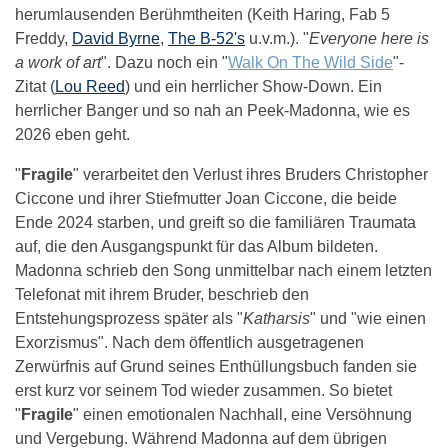
herumlausenden Berühmtheiten (Keith Haring, Fab 5
Freddy,
David Byrne
,
The B-52's
u.v.m.). "
Everyone here is
a work of art
". Dazu noch ein "
Walk On The Wild Side
"-
Zitat (
Lou Reed
) und ein herrlicher Show-Down. Ein
herrlicher Banger und so nah an Peek-Madonna, wie es
2026 eben geht.
"
Fragile
" verarbeitet den Verlust ihres Bruders Christopher
Ciccone und ihrer Stiefmutter Joan Ciccone, die beide
Ende 2024 starben, und greift so die familiären Traumata
auf, die den Ausgangspunkt für das Album bildeten.
Madonna schrieb den Song unmittelbar nach einem letzten
Telefonat mit ihrem Bruder, beschrieb den
Entstehungsprozess später als "
Katharsis
" und "wie einen
Exorzismus". Nach dem öffentlich ausgetragenen
Zerwürfnis auf Grund seines Enthüllungsbuch fanden sie
erst kurz vor seinem Tod wieder zusammen. So bietet
"
Fragile
" einen emotionalen Nachhall, eine Versöhnung
und Vergebung. Während Madonna auf dem übrigen