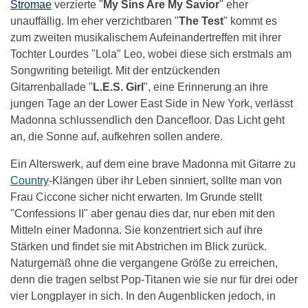
Stromae
verzierte "
My Sins Are My Savior
" eher
unauffällig. Im eher verzichtbaren "
The Test
" kommt es
zum zweiten musikalischem Aufeinandertreffen mit ihrer
Tochter Lourdes "Lola" Leo, wobei diese sich erstmals am
Songwriting beteiligt. Mit der entzückenden
Gitarrenballade "
L.E.S. Girl
", eine Erinnerung an ihre
jungen Tage an der Lower East Side in New York, verlässt
Madonna schlussendlich den Dancefloor. Das Licht geht
an, die Sonne auf, aufkehren sollen andere.
Ein Alterswerk, auf dem eine brave Madonna mit Gitarre zu
Country
-Klängen über ihr Leben sinniert, sollte man von
Frau Ciccone sicher nicht erwarten. Im Grunde stellt
"Confessions II" aber genau dies dar, nur eben mit den
Mitteln einer Madonna. Sie konzentriert sich auf ihre
Stärken und findet sie mit Abstrichen im Blick zurück.
Naturgemäß ohne die vergangene Größe zu erreichen,
denn die tragen selbst Pop-Titanen wie sie nur für drei oder
vier Longplayer in sich. In den Augenblicken jedoch, in