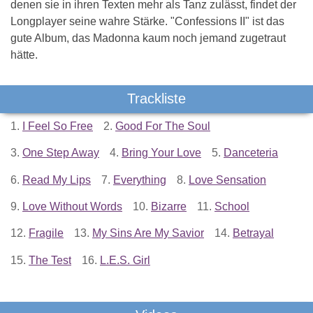
denen sie in ihren Texten mehr als Tanz zulässt, findet der
Longplayer seine wahre Stärke. "Confessions II" ist das
gute Album, das Madonna kaum noch jemand zugetraut
hätte.
Trackliste
1.
I Feel So Free
2.
Good For The Soul
3.
One Step Away
4.
Bring Your Love
5.
Danceteria
6.
Read My Lips
7.
Everything
8.
Love Sensation
9.
Love Without Words
10.
Bizarre
11.
School
12.
Fragile
13.
My Sins Are My Savior
14.
Betrayal
15.
The Test
16.
L.E.S. Girl