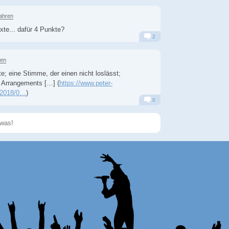
Jahren
te... dafür 4 Punkte?
2
Alarm
Antworten
ren
e; eine Stimme, der einen nicht loslässt;
ge Arrangements […] (
https://www.peter-
/2018/0…
)
0
Alarm
Antworten
Speichern