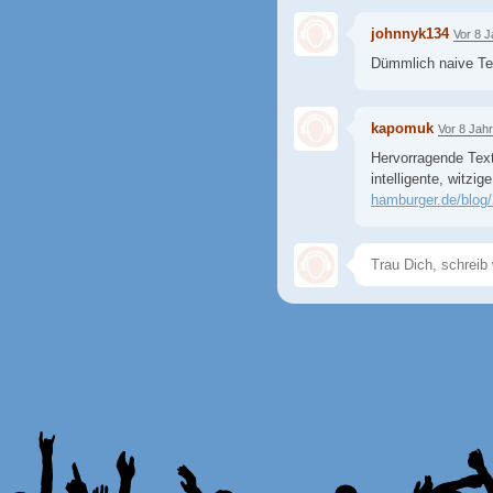
johnnyk134
Vor 8 
Dümmlich naive Tex
kapomuk
Vor 8 Jah
Hervorragende Text
intelligente, witzi
hamburger.de/blog