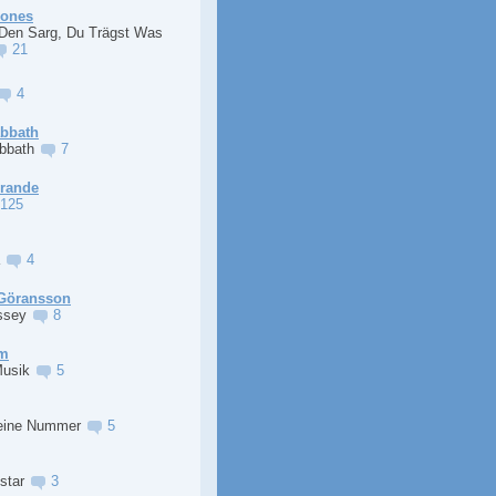
Jones
 Den Sarg, Du Trägst Was
21
4
abbath
abbath
7
Grande
125
a
4
Göransson
ssey
8
im
Musik
5
eine Nummer
5
lstar
3