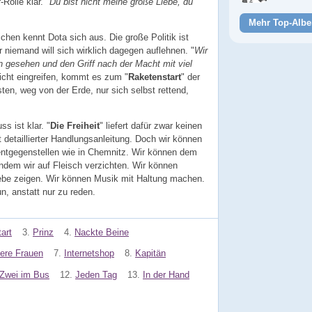
Rolle klar. "
Du bist nicht meine große Liebe, du
Mehr Top-Albe
hen kennt Dota sich aus. Die große Politik ist
 niemand will sich wirklich dagegen auflehnen. "
Wir
gesehen und den Griff nach der Macht mit viel
icht eingreifen, kommt es zum "
Raketenstart
" der
en, weg von der Erde, nur sich selbst rettend,
s ist klar. "
Die Freiheit
" liefert dafür zwar keinen
 detaillierter Handlungsanleitung. Doch wir können
ntgegenstellen wie in Chemnitz. Wir können dem
ndem wir auf Fleisch verzichten. Wir können
be zeigen. Wir können Musik mit Haltung machen.
n, anstatt nur zu reden.
art
3.
Prinz
4.
Nackte Beine
ere Frauen
7.
Internetshop
8.
Kapitän
Zwei im Bus
12.
Jeden Tag
13.
In der Hand