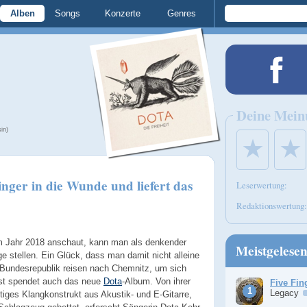
Alben
Songs
Konzerte
Genres
Deine Mein
in)
★
★
nger in die Wunde und liefert das
Leserwertung:
Redaktionswertung:
 Jahr 2018 anschaut, kann man als denkender
Meistgelese
 stellen. Ein Glück, dass man damit nicht alleine
Bundesrepublik reisen nach Chemnitz, um sich
ost spendet auch das neue
Dota
-Album. Von ihrer
Five Fin
Legacy
ltiges Klangkonstrukt aus Akustik- und E-Gitarre,