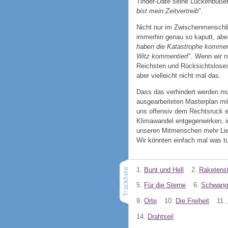
Tinder-Date seine Lückenbüßer-
bist mein Zeitvertreib
".
Nicht nur im Zwischenmenschlic
immerhin genau so kaputt, aber
haben die Katastrophe kommen 
Witz kommentiert
". Wenn wir n
Reichsten und Rücksichtslosest
aber vielleicht nicht mal das.
Dass das verhindert werden mus
ausgearbeiteten Masterplan mit
uns offensiv dem Rechtsruck e
Klimawandel entgegenwirken, i
unseren Mitmenschen mehr Lie
Wir könnten einfach mal was tu
1.
Bunt und Hell
2.
Raketenst
5.
Für die Sterne
6.
Schwang
9.
Orte
10.
Die Freiheit
11.
14.
Drahtseil