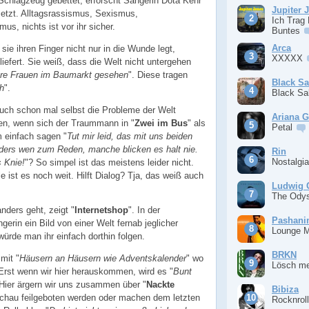
d Schlagzeug gebettet, erforscht Sängerin Dota Kehr
Jupiter 
Jetzt. Alltagsrassismus, Sexismus,
Ich Trag
us, nichts ist vor ihr sicher.
Buntes
Arca
ie ihren Finger nicht nur in die Wunde legt,
XXXXX
liefert. Sie weiß, dass die Welt nicht untergehen
e Frauen im Baumarkt gesehen
". Diese tragen
Black S
ch
".
Black S
uch schon mal selbst die Probleme der Welt
Ariana 
en, wenn sich der Traummann in "
Zwei im Bus
" als
Petal
m einfach sagen "
Tut mir leid, das mit uns beiden
nders wen zum Reden, manche blicken es halt nie.
Rin
Nostalgi
s Knie!
"? So simpel ist das meistens leider nicht.
e ist es noch weit. Hilft Dialog? Tja, das weiß auch
Ludwig 
The Ody
ders geht, zeigt "
Internetshop
". In der
Pashan
ngerin ein Bild von einer Welt fernab jeglicher
Lounge 
würde man ihr einfach dorthin folgen.
BRKN
 mit "
Häusern an Häusern wie Adventskalender
" wo
Lösch m
 Erst wenn wir hier herauskommen, wird es "
Bunt
 Hier ärgern wir uns zusammen über "
Nackte
Bibiza
schau feilgeboten werden oder machen dem letzten
Rocknrol