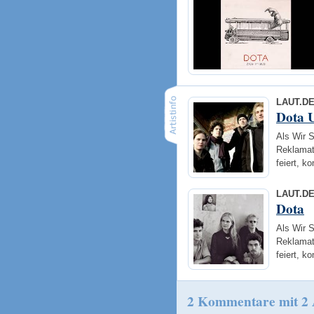
LAUT.D
Dota U
Als Wir 
Reklamati
feiert, 
LAUT.D
Dota
Als Wir 
Reklamati
feiert, 
2 Kommentare mit 2