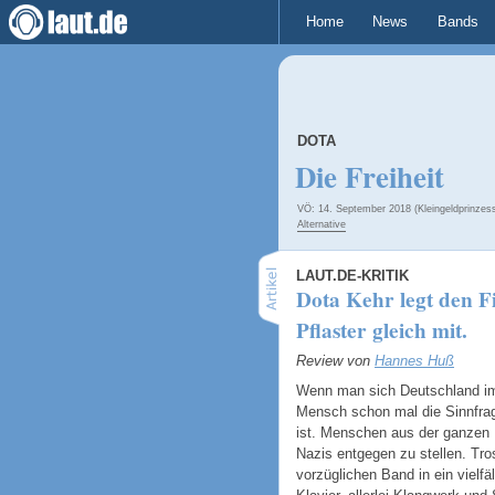
Home
News
Bands
DOTA
Die Freiheit
VÖ: 14. September 2018 (Kleingeldprinzess
Alternative
LAUT.DE-KRITIK
Dota Kehr legt den Fi
Pflaster gleich mit.
Review von
Hannes Huß
Wenn man sich Deutschland im
Mensch schon mal die Sinnfrage
ist. Menschen aus der ganzen 
Nazis entgegen zu stellen. Tr
vorzüglichen Band in ein vielfä