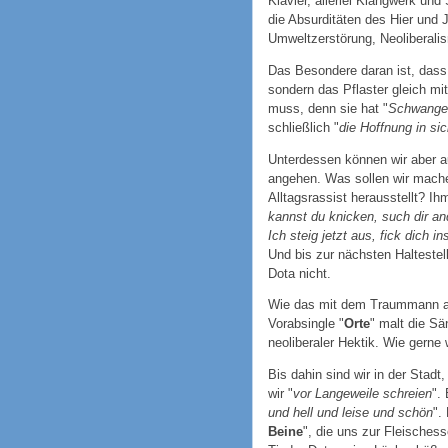
Klavier, allerlei Klangwerk un
die Absurditäten des Hier und 
Umweltzerstörung, Neoliberalism
Das Besondere daran ist, dass s
sondern das Pflaster gleich mit
muss, denn sie hat "
Schwanger
schließlich "
die Hoffnung in si
Unterdessen können wir aber a
angehen. Was sollen wir mach
Alltagsrassist herausstellt? Ih
kannst du knicken, such dir a
Ich steig jetzt aus, fick dich in
Und bis zur nächsten Haltestell
Dota nicht.
Wie das mit dem Traummann an
Vorabsingle "
Orte
" malt die Sä
neoliberaler Hektik. Wie gerne 
Bis dahin sind wir in der Stadt,
wir "
vor Langeweile schreien
".
und hell und leise und schön
".
Beine
", die uns zur Fleisches