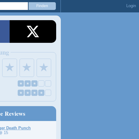
Login
ung
★
★
★
★
★
★
★
★
★
★
ne Reviews
ger Death Punch
15