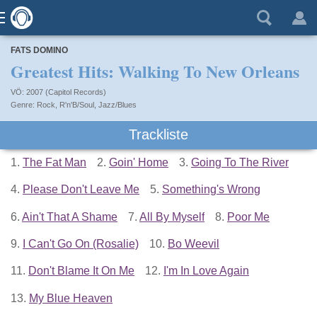
FATS DOMINO
Greatest Hits: Walking To New Orleans
VÖ: 2007 (Capitol Records)
Rock
,
R'n'B/Soul
,
Jazz/Blues
Trackliste
1.
The Fat Man
2.
Goin' Home
3.
Going To The River
4.
Please Don't Leave Me
5.
Something's Wrong
6.
Ain't That A Shame
7.
All By Myself
8.
Poor Me
9.
I Can't Go On (Rosalie)
10.
Bo Weevil
11.
Don't Blame It On Me
12.
I'm In Love Again
13.
My Blue Heaven