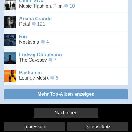
Charli XCX
Music, Fashion, Film
10
Ariana Grande
Petal
121
Rin
Nostalgia
4
Ludwig Göransson
The Odyssey
7
Pashanim
Lounge Musik
5
Mehr Top-Alben anzeigen
Nach oben
Impressum
Datenschutz