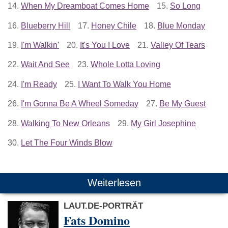
14.
When My Dreamboat Comes Home
15.
So Long
16.
Blueberry Hill
17.
Honey Chile
18.
Blue Monday
19.
I'm Walkin'
20.
It's You I Love
21.
Valley Of Tears
22.
Wait And See
23.
Whole Lotta Loving
24.
I'm Ready
25.
I Want To Walk You Home
26.
I'm Gonna Be A Wheel Someday
27.
Be My Guest
28.
Walking To New Orleans
29.
My Girl Josephine
30.
Let The Four Winds Blow
Weiterlesen
LAUT.DE-PORTRÄT
Fats Domino