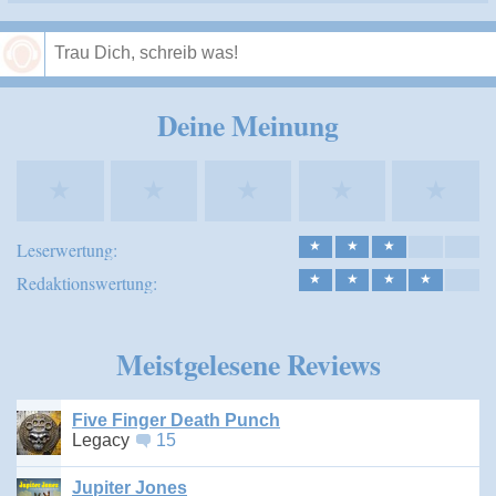
Speichern
Deine Meinung
★
★
★
★
★
Leserwertung:
★
★
★
Redaktionswertung:
★
★
★
★
Meistgelesene Reviews
Five Finger Death Punch
Legacy
15
Jupiter Jones