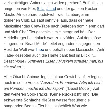
vielschichtigen Animus auch widersprechen? Er fühlt sich
umgeben von Fler,
Silla
,
Jihad
und der ganzen Rocker-
Macho-Atmosphäre pudelwohl wie Hamburger im
goldenen Club. Es sagt sehr viel aus, dass der neue
Maskuliner das Crew-Tape nach Belieben dominieren darf
und sich Chef Fler geschickt im Hintergrund hält: Der
Heidelberger hat einfach was zu erzählen. Auf dem böse
klingenden "Beast Mode" reitet er gnadenlos gegen den
Rest der Welt wie
Theo
und behält neben klassischen Anti-
Hater-Rezepten auch die Hantelbank fest im Blick: "
...
Beast Mode / Schweres Eisen / Muskeln schuften hart, bis
sie reißen.
".
Aber Obacht: Animus legt nicht nur Gewicht auf, er legt es
auch in seine Verse. "
Ausreden: Fremdwort / Bin ich nicht
am Pumpen, mache ich Denksport
" ("Beast Mode"). Auf
den weiteren Solo-Tracks "
Keine Rücksicht
" und "
Die
schwerste Schlacht
" fließt er wasserfest über die
bangenden Beats - Fler hält tatsächlich Wort wie