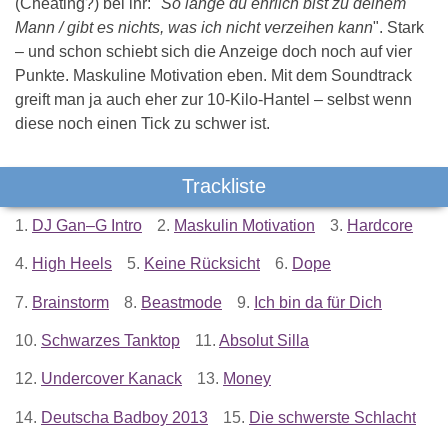
(Cheating?) bei ihr: "
So lange du ehrlich bist zu deinem
Mann / gibt es nichts, was ich nicht verzeihen kann
". Stark
– und schon schiebt sich die Anzeige doch noch auf vier
Punkte. Maskuline Motivation eben. Mit dem Soundtrack
greift man ja auch eher zur 10-Kilo-Hantel – selbst wenn
diese noch einen Tick zu schwer ist.
Trackliste
1.
DJ Gan–G Intro
2.
Maskulin Motivation
3.
Hardcore
4.
High Heels
5.
Keine Rücksicht
6.
Dope
7.
Brainstorm
8.
Beastmode
9.
Ich bin da für Dich
10.
Schwarzes Tanktop
11.
Absolut Silla
12.
Undercover Kanack
13.
Money
14.
Deutscha Badboy 2013
15.
Die schwerste Schlacht