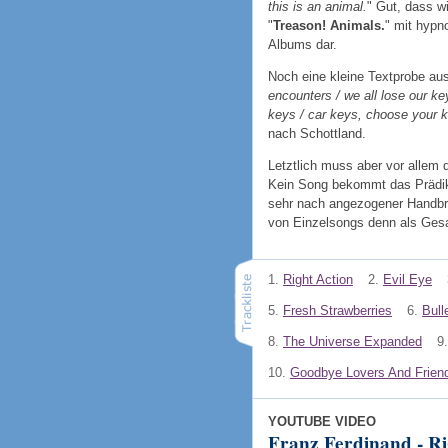
this is an animal.
" Gut, dass w
"
Treason! Animals.
" mit hypno
Albums dar.
Noch eine kleine Textprobe aus
encounters / we all lose our ke
keys / car keys, choose your 
nach Schottland.
Letztlich muss aber vor allem 
Kein Song bekommt das Prädika
sehr nach angezogener Handbre
von Einzelsongs denn als Gesa
1.
Right Action
2.
Evil Eye
5.
Fresh Strawberries
6.
Bull
8.
The Universe Expanded
9.
10.
Goodbye Lovers And Frien
YOUTUBE VIDEO
Franz Ferdinand - Rig