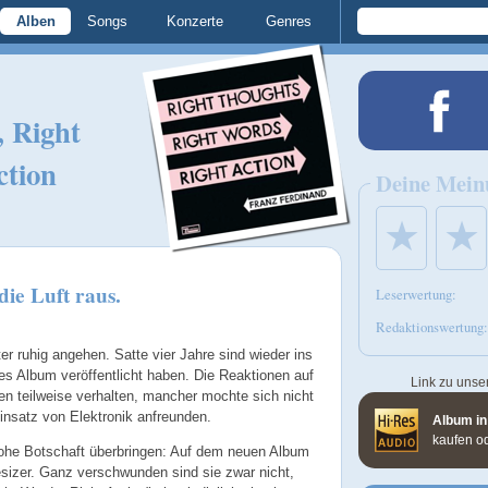
Alben
Songs
Konzerte
Genres
, Right
ction
Deine Mein
★
★
die Luft raus.
Leserwertung:
Redaktionswertung:
er ruhig angehen. Satte vier Jahre sind wieder ins
tes Album veröffentlicht haben. Die Reaktionen auf
Link zu unse
en teilweise verhalten, mancher mochte sich nicht
insatz von Elektronik anfreunden.
Album in
kaufen o
ohe Botschaft überbringen: Auf dem neuen Album
esizer. Ganz verschwunden sind sie zwar nicht,