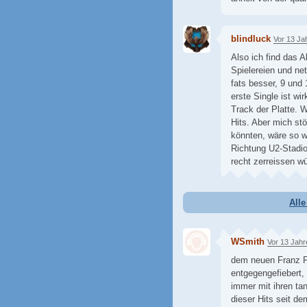
blindluck
Vor 13 Ja
Also ich find das A
Spielereien und net
fats besser, 9 und 
erste Single ist wi
Track der Platte. 
Hits. Aber mich st
könnten, wäre so wi
Richtung U2-Stadio
recht zerreissen w
All
WSmith
Vor 13 Jahr
dem neuen Franz F
entgegengefiebert,
immer mit ihren ta
dieser Hits seit d