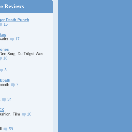
ne Reviews
ger Death Punch
15
kes
Awaits
17
Jones
 Den Sarg, Du Trägst Was
18
3
abbath
abbath
7
a
34
XCX
ashion, Film
10
ll
59