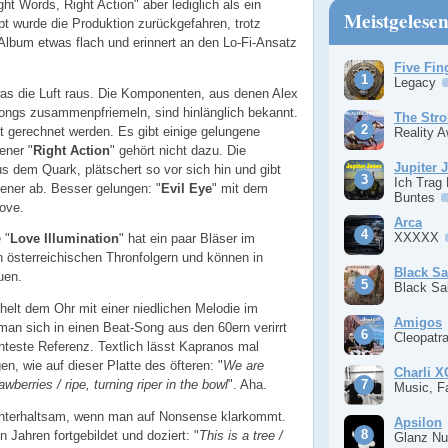
ht Words, Right Action" aber lediglich als ein
Meistgelese
upt wurde die Produktion zurückgefahren, trotz
s Album etwas flach und erinnert an den Lo-Fi-Ansatz
Five Fin
Legacy
was die Luft raus. Die Komponenten, aus denen Alex
ongs zusammenpfriemeln, sind hinlänglich bekannt.
The Stro
 gerechnet werden. Es gibt einige gelungene
Reality 
ener "
Right Action
" gehört nicht dazu. Die
Jupiter 
 dem Quark, plätschert so vor sich hin und gibt
Ich Trag
ener ab. Besser gelungen: "
Evil Eye
" mit dem
Buntes
ove.
Arca
XXXXX
 "
Love Illumination
" hat ein paar Bläser im
 österreichischen Thronfolgern und können in
Black S
uen.
Black S
helt dem Ohr mit einer niedlichen Melodie im
Amigos
an sich in einen Beat-Song aus den 60ern verirrt
Cleopatr
chteste Referenz. Textlich lässt Kapranos mal
n, wie auf dieser Platte des öfteren: "
We are
Charli 
awberries / ripe, turning riper in the bowl
". Aha.
Music, F
 unterhaltsam, wenn man auf Nonsense klarkommt.
Apsilon
n Jahren fortgebildet und doziert: "
This is a tree /
Glanz Nu