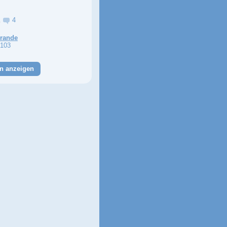
a
4
Grande
103
n anzeigen