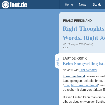
Home
News
Bands
FRANZ FERDINAND
Right Thoughts
Words, Right A
VÖ: 23. August 2013 (Domino)
Rock
LAUT.DE-KRITIK
Beim Songwriting ist 
Review von
Olaf Schmidt
Franz Ferdinand
lassen es weit
Land gezogen, seit sie ihr letz
"
Tonight: Franz Ferdinand
" war
so recht mit dem verstärkten E
Diesen Leuten kann man die fr
gibt es deutlich weniger Synth