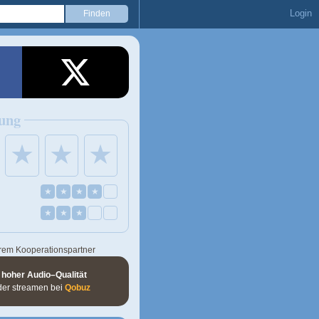
Login
ung
★
★
★
★
★
★
★
★
★
★
rem Kooperationspartner
 hoher Audio–Qualität
der streamen bei
Qobuz