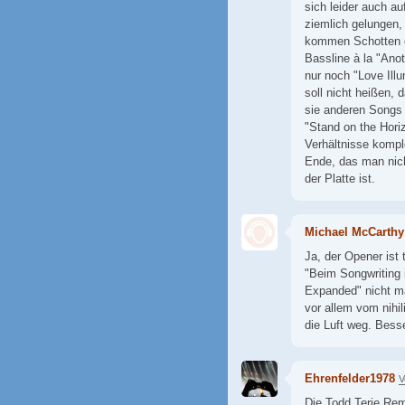
sich leider auch a
ziemlich gelungen,
kommen Schotten ga
Bassline à la "Ano
nur noch "Love Illu
soll nicht heißen, 
sie anderen Songs 
"Stand on the Horiz
Verhältnisse komp
Ende, das man nich
der Platte ist.
Michael McCarthy
Ja, der Opener ist
"Beim Songwriting 
Expanded" nicht ma
vor allem vom nihil
die Luft weg. Besse
Ehrenfelder1978
V
Die Todd Terje Rem