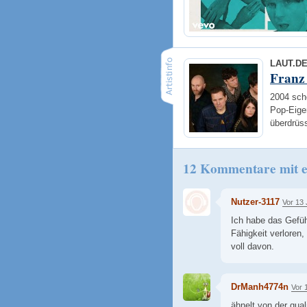
LAUT.D
Franz
2004 sch
Pop-Eige
überdrüss
12 Kommentare mit e
Nutzer-3117
Vor 13
Ich habe das Gefühl
Fähigkeit verloren
voll davon.
DrManh4774n
Vor 
ähnelt von der qual