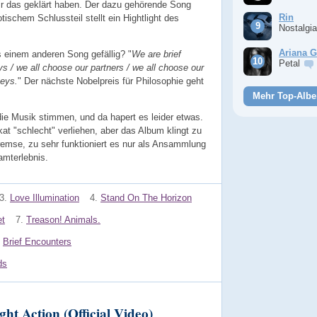
ir das geklärt haben. Der dazu gehörende Song
Rin
tischem Schlussteil stellt ein Hightlight des
Nostalgi
Ariana 
 einem anderen Song gefällig? "
We are brief
Petal
ys / we all choose our partners / we all choose our
keys.
" Der nächste Nobelpreis für Philosophie geht
Mehr Top-Albe
die Musik stimmen, und da hapert es leider etwas.
t "schlecht" verliehen, aber das Album klingt zu
mse, zu sehr funktioniert es nur als Ansammlung
mterlebnis.
3.
Love Illumination
4.
Stand On The Horizon
et
7.
Treason! Animals.
Brief Encounters
ds
ht Action (Official Video)