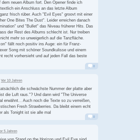
uf dem neuen Album fort. Den Opener finde ich
 textlich ein Anschluss an das letzte Album
nz frisch rüber. Auch "Evil Eyes" groovt mit einer
ther One Bites The Dust". Leider erreichen danach
mination" und "Bullet" das Niveau früherer Hits. Das
dass der Rest des Albums schlecht ist. Nur treiben
nicht mehr so unweigerlich auf die Tanzfläche.
on" fällt noch positiv ins Auge: ein für Franz-
lexer Song mit schöner Soundkulisse und einem
t recht vorhersieht und auf jeden Fall das beste
0
Alarm
Antworten
Vor 10 Jahren
 tatsächlich die schwächste Nummer der platte aber
ist die Luft raus."? Und dann wird "The Universe
l erwähnt... Auch noch die Texte so zu verreißen,
istischen Fresh Strawberries. Da bleibt einem echt
r als Tonight ist sie alle mal
0
Alarm
Antworten
or 5 Jahren
ixe von Stand on the Horizon und Evil Eye sind