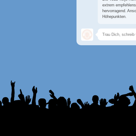
extrem empfehlensw
hervorragend. Ans
Höhepunkten.