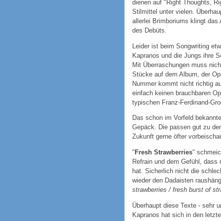
dienen auf "Right Thoughts, Rig
Stilmittel unter vielen. Überha
allerlei Brimboriums klingt da
des Debüts.
Leider ist beim Songwriting et
Kapranos und die Jungs ihre S
Mit Überraschungen muss nicht
Stücke auf dem Album, der Op
Nummer kommt nicht richtig aus
einfach keinen brauchbaren Op
typischen Franz-Ferdinand-Gro
Das schon im Vorfeld bekannte
Gepäck. Die passen gut zu den
Zukunft gerne öfter vorbeischa
"
Fresh Strawberries
" schmeic
Refrain und dem Gefühl, dass m
hat. Sicherlich nicht die schle
wieder den Dadaisten raushänge
strawberries / fresh burst of str
Überhaupt diese Texte - sehr
Kapranos hat sich in den letzte