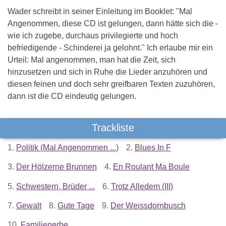
Wader schreibt in seiner Einleitung im Booklet: "Mal
Angenommen, diese CD ist gelungen, dann hätte sich die -
wie ich zugebe, durchaus privilegierte und hoch
befriedigende - Schinderei ja gelohnt." Ich erlaube mir ein
Urteil: Mal angenommen, man hat die Zeit, sich
hinzusetzen und sich in Ruhe die Lieder anzuhören und
diesen feinen und doch sehr greifbaren Texten zuzuhören,
dann ist die CD eindeutig gelungen.
Trackliste
1.
Politik (Mal Angenommen ...)
2.
Blues In F
3.
Der Hölzerne Brunnen
4.
En Roulant Ma Boule
5.
Schwestern, Brüder ...
6.
Trotz Alledem (III)
7.
Gewalt
8.
Gute Tage
9.
Der Weissdornbusch
10.
Familienerbe