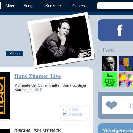
Alben
Songs
Konzerte
Genres
Fans
Alben
Hans Zimmer Live
Momente der Stille inmitten des wuchtigen
Bombasts.
0
1
Meistgelese
ORIGINAL SOUNDTRACK