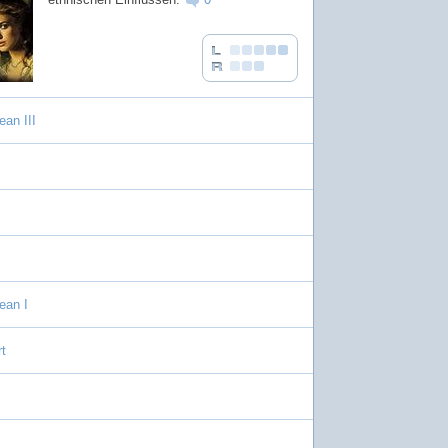
ean III
ean I
t