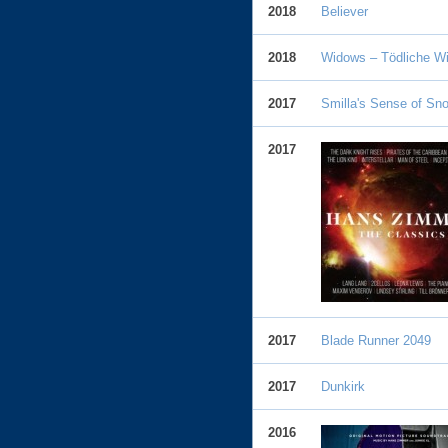
2018
Believer
2018
Widows – Tödliche W
2017
Smilla's Sense of S
2017
2017
Blade Runner 2049
2017
Dunkirk
2016