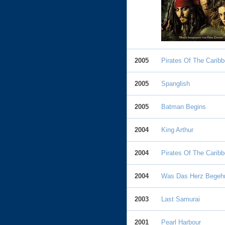
2005
Pirates Of The Caribb
2005
Spanglish
2005
Batman Begins
2004
King Arthur
2004
Pirates Of The Caribb
2004
Was Das Herz Begehr
2003
Last Samurai
2001
Pearl Harbour