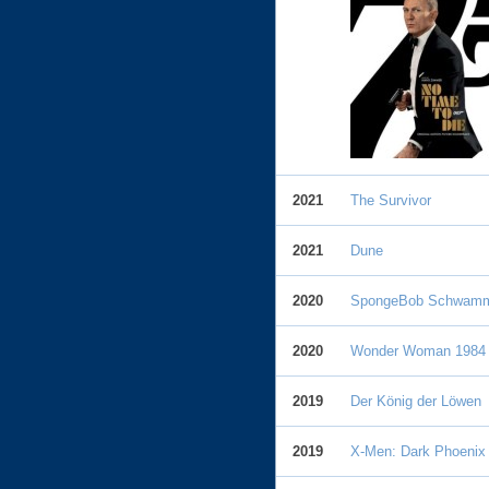
2021
The Survivor
2021
Dune
2020
SpongeBob Schwammk
2020
Wonder Woman 1984
2019
Der König der Löwen
2019
X-Men: Dark Phoenix