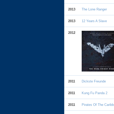
2013
The Lone Ranger
2013
12 Years A Slave
2012
2011
Dickste Freunde
2011
Kung Fu Panda 2
2011
Pirates Of The Carib