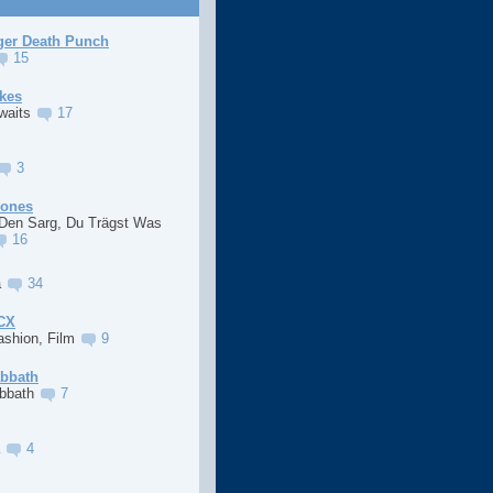
ger Death Punch
15
kes
Awaits
17
3
Jones
 Den Sarg, Du Trägst Was
16
a
34
XCX
ashion, Film
9
abbath
abbath
7
a
4