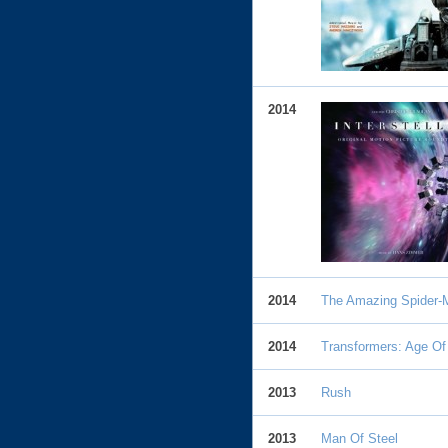
2014
2014
The Amazing Spider-
2014
Transformers: Age Of 
2013
Rush
2013
Man Of Steel