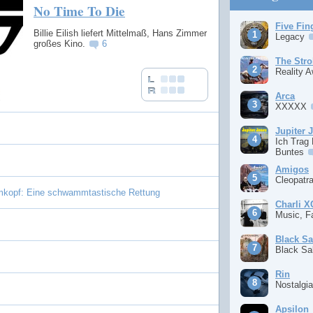
No Time To Die
Five Fin
Billie Eilish liefert Mittelmaß, Hans Zimmer
Legacy
großes Kino.
6
The Stro
Reality 
Arca
XXXXX
Jupiter 
Ich Trag
Buntes
Amigos
Cleopatr
opf: Eine schwammtastische Rettung
Charli 
Music, F
Black S
Black S
Rin
Nostalgi
Apsilon