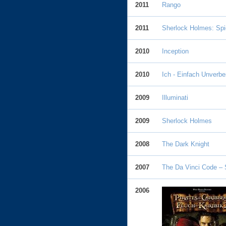
2011
Rango
2011
Sherlock Holmes: Spi
2010
Inception
2010
Ich - Einfach Unverbe
2009
Illuminati
2009
Sherlock Holmes
2008
The Dark Knight
2007
The Da Vinci Code – 
2006