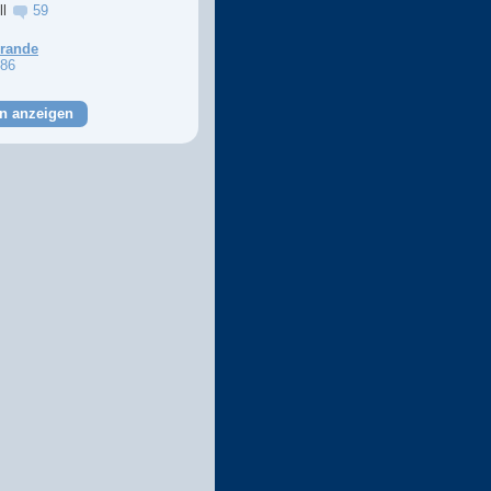
ll
59
Grande
86
n anzeigen