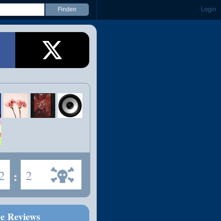
Login
2
:
2
ne Reviews