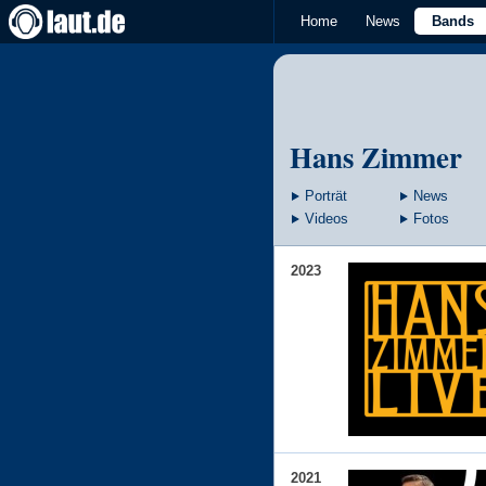
Home
News
Bands
Hans Zimmer
Porträt
News
Videos
Fotos
2023
2021