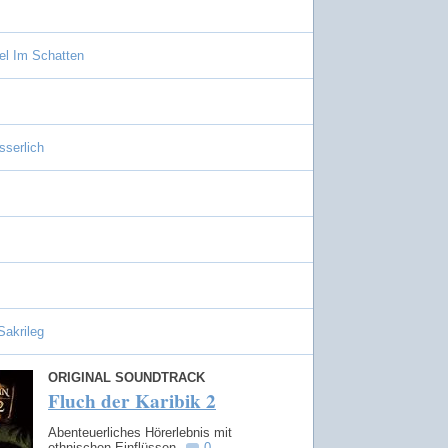
el Im Schatten
sserlich
Sakrileg
ORIGINAL SOUNDTRACK
Fluch der Karibik 2
Abenteuerliches Hörerlebnis mit
ethnischen Einflüssen.
0