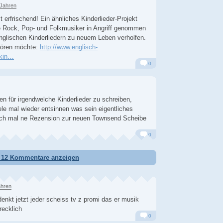
 Jahren
st erfrischend! Ein ähnliches Kinderlieder-Projekt
e Rock, Pop- und Folkmusiker in Angriff genommen
 englischen Kinderliedern zu neuem Leben verholfen.
hören möchte:
http://www.englisch-
_kin…
0
Alarm
Antworten
en für irgendwelche Kinderlieder zu schreiben,
ele mal wieder entsinnen was sein eigentliches
lich mal ne Rezension zur neuen Townsend Scheibe
0
Alarm
Antworten
e 12 Kommentare anzeigen
ahren
enkt jetzt jeder scheiss tv z promi das er musik
ecklich
0