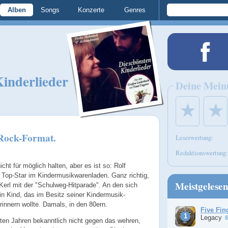
Alben
Songs
Konzerte
Genres
Kinderlieder
Deine Mein
★
★
 Rock-Format.
Leserwertung:
Redaktionswertung:
cht für möglich halten, aber es ist so: Rolf
 Top-Star im Kindermusikwarenladen. Ganz richtig,
Meistgelese
 Kerl mit der "Schulweg-Hitparade". An den sich
in Kind, das im Besitz seiner Kindermusik-
erinnern wollte. Damals, in den 80ern.
Five Fin
Legacy
en Jahren bekanntlich nicht gegen das wehren,