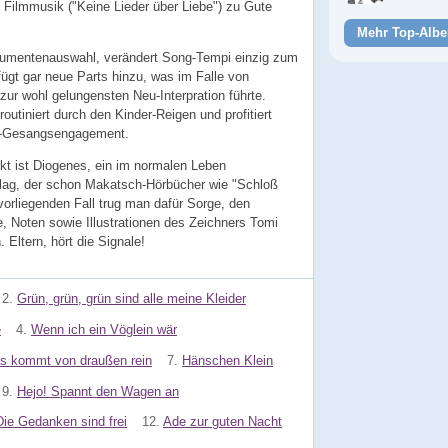
e Filmmusik ("Keine Lieder über Liebe") zu Gute
Mehr Top-Albe
strumentenauswahl, verändert Song-Tempi einzig zum
ügt gar neue Parts hinzu, was im Falle von
 zur wohl gelungensten Neu-Interpration führte.
utiniert durch den Kinder-Reigen und profitiert
-Gesangsengagement.
ekt ist Diogenes, ein im normalen Leben
erlag, der schon Makatsch-Hörbücher wie "Schloß
 vorliegenden Fall trug man dafür Sorge, den
, Noten sowie Illustrationen des Zeichners Tomi
Eltern, hört die Signale!
2.
Grün, grün, grün sind alle meine Kleider
e
4.
Wenn ich ein Vöglein wär
s kommt von draußen rein
7.
Hänschen Klein
9.
Hejo! Spannt den Wagen an
Die Gedanken sind frei
12.
Ade zur guten Nacht