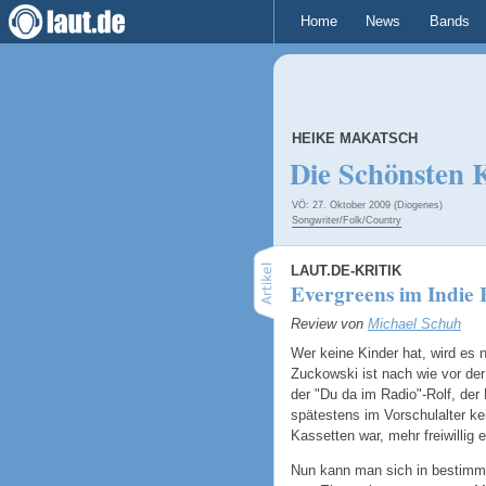
Home
News
Bands
HEIKE MAKATSCH
Die Schönsten 
VÖ: 27. Oktober 2009 (Diogenes)
Songwriter/Folk/Country
LAUT.DE-KRITIK
Evergreens im Indie
Review von
Michael Schuh
Wer keine Kinder hat, wird es ni
Zuckowski ist nach wie vor der
der "Du da im Radio"-Rolf, der
spätestens im Vorschulalter ke
Kassetten war, mehr freiwillig 
Nun kann man sich in bestimmt