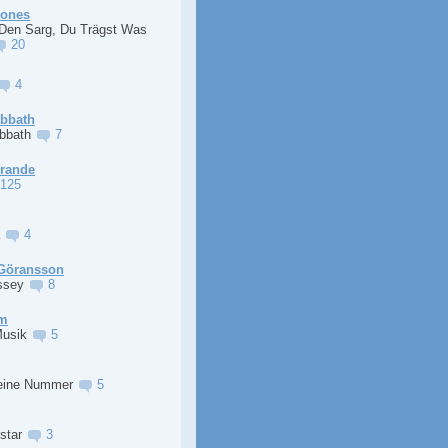
Jones
 Den Sarg, Du Trägst Was
20
4
abbath
abbath
7
Grande
125
a
4
Göransson
ssey
8
im
Musik
5
eine Nummer
5
lstar
3