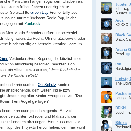
 Manche Menschen hängen sogar dem Glauben an,
Jupiter 
kle, wer in frühen Jahren unerträglichste
Ich Trag
sste. So erzählte
Green Day
-Fronter Billy Joe
Buntes
s zuhause nur mit übelstem Radio-Pop, in der
Arca
ter dagegen mit
Punkrock
.
XXXXX
n Max Martin Schröder dürften für solcherlei
Black S
ln übrig haben. Zu Recht: Ob nun Zuckowski oder
Black S
botene Kindermusik; es herrscht kreative Leere im
Ariana 
Petal
Crime
-Vordenker Sven Regener, der kürzlich mein
Rin
oduktion abschlägig beschied, machten sich
Nostalgi
an, ein Album einzuspielen, "
dass Kinderlieder
 wie die Kinder selbst.
"
Ludwig 
The Ody
 derhundmarie auch im
Olli Schulz
-Kontext
ine ansprechende, dem weiten Indie- bzw.
Pashan
igte Umsetzung alter Kinder-Evergreens wie "
Der
Lounge 
Kommt ein Vogel geflogen
".
BRKN
indet man darin jedoch nirgends. Mit viel
Lösch m
reude versuchten Schröder und Makatsch, den
n neue Facetten abzuringen. Hier muss man vor
Bibiza
Rocknrol
hen Kopf des Projekts hervor heben, dem hier wohl