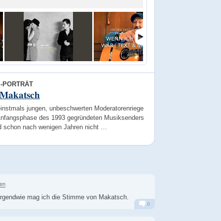
E-PORTRÄT
 Makatsch
einstmals jungen, unbeschwerten Moderatorenriege
Anfangsphase des 1993 gegründeten Musiksenders
d schon nach wenigen Jahren nicht …
ren
 irgendwie mag ich die Stimme von Makatsch.
0
Alarm
Antworten