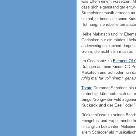
was Eltern einem vorsetzen.
dass sich eigenständiger entwic
Stumpfsinnsmusik ertragen mu
einmal, er beschalle seine Kid
Hoffnung, sie rebellierten spä
Heike Makatsch und ihr Eheman
Gedanken nur ein müdes Läche
anderweitig uninspiriert darge
Genre, die nicht sein müsste.
Im Gegensatz zu
Element Of 
Drängen auf eine Kinder-CD-Pr
Makatsch und Schröder nun dar
ruhig mal für voll nimmt, genau
Tomte
-Drummer Schröder, als
umtriebig, kümmerte sich um e
Singer/Songwriter-Feld zugene
Kuckuck und der Esel
" oder "
Rückschlüsse zu seinen Bands f
Feingefühl und Experimentierf
hinlänglich bekannten Melodie
allem Schröder als musikalisc