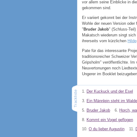
vor allem seine Einblicke in di
gekommen sind.
Er variiert gekonnt bei der In
Wohle der neuen Version oder f
"
Bruder Jakob
" (Schluss-Teil)
Makatsch wiederum singt sich ro
ihrerseits vom kürzlichen
Hilde
Pate für das interessante Proj
traditionsreicher Schweizer V
Gripsholm" veröffentlichte. Im
Neuvertonungen noch Liedtexte
Ungerer im Booklet beizugeben. 
1.
Der Kuckuck und der Esel
3.
Ein Männlein steht im Wald
5.
Bruder Jakob
6.
Horch, wa
8.
Kommt ein Vogel geflogen
10.
O du lieber Augustin
11.