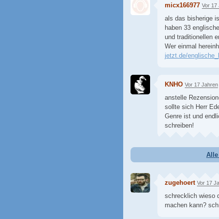
micx166977
Vor 17
als das bisherige i
haben 33 englisch
und traditionellen
Wer einmal herein
jetzt.de/englische
KNHO
Vor 17 Jahren
anstelle Rezension
sollte sich Herr Ed
Genre ist und end
schreiben!
All
zugehoert
Vor 17 J
schrecklich wieso d
machen kann? schr