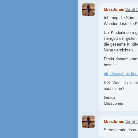
MissJones
Vor 16 
Ich mag die Stimme 
Wunder dass die Ki
Bei Kinderliedern g
Herrgott der geilen
die gesamte Kindhe
Nena verzichten.
Direkt danach komm
besser:
http://www.childre
P.S. Was ist eigen
nachlesen?
Grüße
MissJones
MissJones
Vor 16 
Sehe gerade dass d