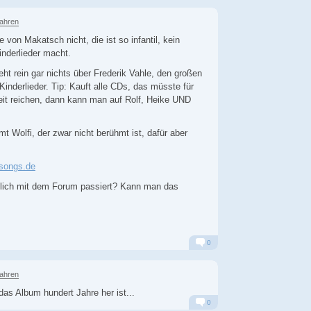
Alarm
Antworten
Jahren
von Makatsch nicht, die ist so infantil, kein
nderlieder macht.
eht rein gar nichts über Frederik Vahle, den großen
 Kinderlieder. Tip: Kauft alle CDs, das müsste für
it reichen, dann kann man auf Rolf, Heike UND
t Wolfi, der zwar nicht berühmt ist, dafür aber
nsongs.de
tlich mit dem Forum passiert? Kann man das
0
Alarm
Antworten
Jahren
as Album hundert Jahre her ist...
0