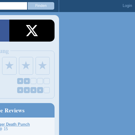
Login
ung
★
★
★
★
★
★
★
★
★
ne Reviews
ger Death Punch
15