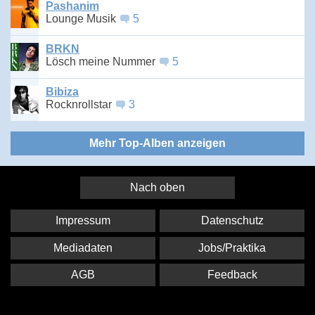
Pashanim
Lounge Musik
5
BRKN
Lösch meine Nummer
5
Bibiza
Rocknrollstar
3
Mehr Top-Alben anzeigen
Nach oben
Impressum
Datenschutz
Mediadaten
Jobs/Praktika
AGB
Feedback