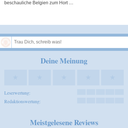
beschauliche Belgien zum Hort …
Speichern
Deine Meinung
★
★
★
★
★
Leserwertung:
Redaktionswertung:
Meistgelesene Reviews