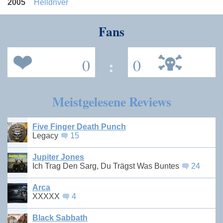
2005
Helldriver
Fans
0
:
0
Meistgelesene Reviews
Five Finger Death Punch
Legacy
15
Jupiter Jones
Ich Trag Den Sarg, Du Trägst Was Buntes
24
Arca
XXXXX
4
Black Sabbath