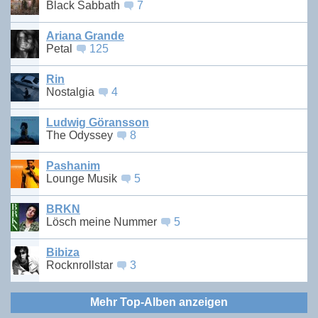
Black Sabbath
7
Ariana Grande
Petal
125
Rin
Nostalgia
4
Ludwig Göransson
The Odyssey
8
Pashanim
Lounge Musik
5
BRKN
Lösch meine Nummer
5
Bibiza
Rocknrollstar
3
Mehr Top-Alben anzeigen