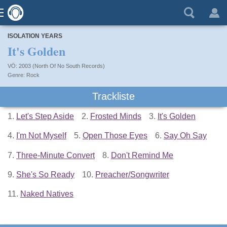
ISOLATION YEARS
It's Golden
VÖ: 2003 (North Of No South Records)
Rock
Trackliste
1.
Let's Step Aside
2.
Frosted Minds
3.
It's Golden
4.
I'm Not Myself
5.
Open Those Eyes
6.
Say Oh Say
7.
Three-Minute Convert
8.
Don't Remind Me
9.
She's So Ready
10.
Preacher/Songwriter
11.
Naked Natives