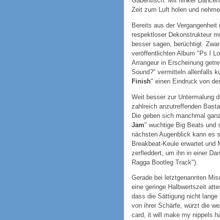
Gabentisch. Mit flinker Danceh
Zeit zum Luft holen und nehmen
Bereits aus der Vergangenheit 
respektloser Dekonstrukteur m
besser sagen, berüchtigt. Zwar 
veröffentlichten Album "Ps I Lo
Arrangeur in Erscheinung getret
Sound?" vermitteln allenfalls 
Finish
" einen Eindruck von de
Weit besser zur Untermalung d
zahlreich anzutreffenden Bast
Die geben sich manchmal ganz
Jam
" wuchtige Big Beats und s
nächsten Augenblick kann es s
Breakbeat-Keule erwartet und
zerfleddert, um ihn in einer D
Ragga Bootleg Track").
Gerade bei letztgenannten Mi
eine geringe Halbwertszeit atte
dass die Sättigung nicht lange
von ihrer Schärfe, würzt die wei
card, it will make my nippels h