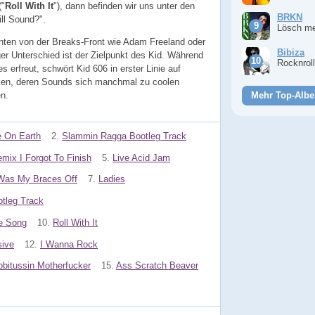
("
Roll With It
"), dann befinden wir uns unter den
BRKN
ill Sound?".
Lösch m
enten von der Breaks-Front wie Adam Freeland oder
Bibiza
ger Unterschied ist der Zielpunkt des Kid. Während
Rocknrol
 erfreut, schwört Kid 606 in erster Linie auf
ken, deren Sounds sich manchmal zu coolen
n.
Mehr Top-Albe
e On Earth
2.
Slammin Ragga Bootleg Track
mix I Forgot To Finish
5.
Live Acid Jam
 Was My Braces Off
7.
Ladies
tleg Track
e Song
10.
Roll With It
sive
12.
I Wanna Rock
obitussin Motherfucker
15.
Ass Scratch Beaver