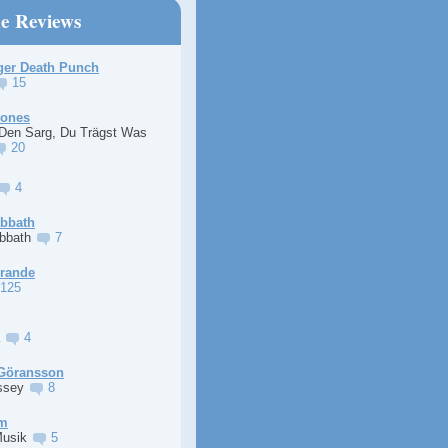
ne Reviews
ger Death Punch
15
Jones
 Den Sarg, Du Trägst Was
20
4
abbath
abbath
7
Grande
125
a
4
Göransson
ssey
8
im
Musik
5