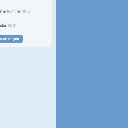
eine Nummer
5
lstar
3
n anzeigen