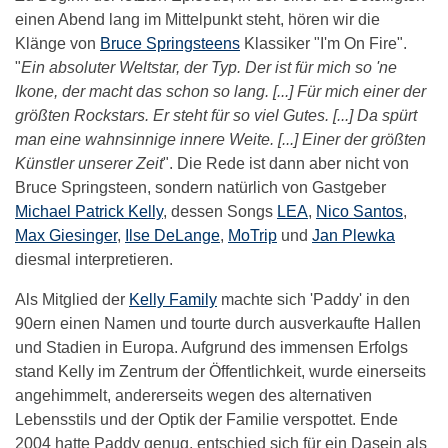
einen Abend lang im Mittelpunkt steht, hören wir die
Klänge von
Bruce Springsteens
Klassiker "I'm On Fire".
"
Ein absoluter Weltstar, der Typ. Der ist für mich so 'ne
Ikone, der macht das schon so lang. [...] Für mich einer der
größten Rockstars. Er steht für so viel Gutes. [...] Da spürt
man eine wahnsinnige innere Weite. [...] Einer der größten
Künstler unserer Zeit
". Die Rede ist dann aber nicht von
Bruce Springsteen, sondern natürlich von Gastgeber
Michael Patrick Kelly
, dessen Songs
LEA
,
Nico Santos
,
Max Giesinger
,
Ilse DeLange
,
MoTrip
und
Jan Plewka
diesmal interpretieren.
Als Mitglied der
Kelly Family
machte sich 'Paddy' in den
90ern einen Namen und tourte durch ausverkaufte Hallen
und Stadien in Europa. Aufgrund des immensen Erfolgs
stand Kelly im Zentrum der Öffentlichkeit, wurde einerseits
angehimmelt, andererseits wegen des alternativen
Lebensstils und der Optik der Familie verspottet. Ende
2004 hatte Paddy genug, entschied sich für ein Dasein als