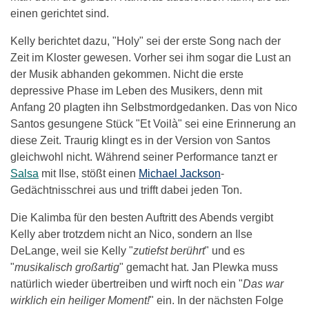
einen gerichtet sind.
Kelly berichtet dazu, "Holy" sei der erste Song nach der
Zeit im Kloster gewesen. Vorher sei ihm sogar die Lust an
der Musik abhanden gekommen. Nicht die erste
depressive Phase im Leben des Musikers, denn mit
Anfang 20 plagten ihn Selbstmordgedanken. Das von Nico
Santos gesungene Stück "Et Voilà" sei eine Erinnerung an
diese Zeit. Traurig klingt es in der Version von Santos
gleichwohl nicht. Während seiner Performance tanzt er
Salsa
mit Ilse, stößt einen
Michael Jackson
-
Gedächtnisschrei aus und trifft dabei jeden Ton.
Die Kalimba für den besten Auftritt des Abends vergibt
Kelly aber trotzdem nicht an Nico, sondern an Ilse
DeLange, weil sie Kelly "
zutiefst berührt
" und es
"
musikalisch großartig
" gemacht hat. Jan Plewka muss
natürlich wieder übertreiben und wirft noch ein "
Das war
wirklich ein heiliger Moment!
" ein. In der nächsten Folge