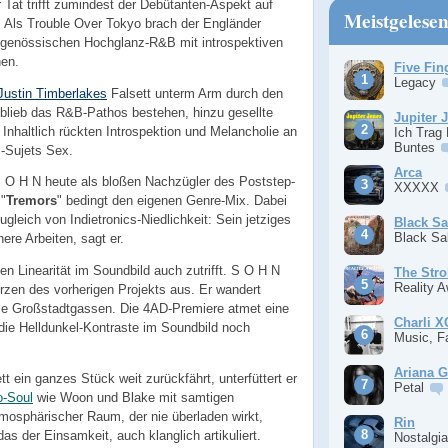
r Tat trifft zumindest der Debütanten-Aspekt auf
Meistgelese
. Als Trouble Over Tokyo brach der Engländer
tgenössischen Hochglanz-R&B mit introspektiven
nen.
Five Fin
Legacy
Justin Timberlakes
Falsett unterm Arm durch den
 blieb das R&B-Pathos bestehen, hinzu gesellte
Jupiter 
 Inhaltlich rückten Introspektion und Melancholie an
Ich Trag
Buntes
B-Sujets Sex.
Arca
 S O H N heute als bloßen Nachzügler des Poststep-
XXXXX
 "
Tremors
" bedingt den eigenen Genre-Mix. Dabei
ugleich von Indietronics-Niedlichkeit: Sein jetziges
Black S
Black S
here Arbeiten, sagt er.
en Linearität im Soundbild auch zutrifft. S O H N
The Stro
Reality 
rzen des vorherigen Projekts aus. Er wandert
tlose Großstadtgassen. Die 4AD-Premiere atmet eine
Charli 
die Helldunkel-Kontraste im Soundbild noch
Music, F
Ariana 
t ein ganzes Stück weit zurückfährt, unterfüttert er
Petal
-Soul
wie Woon und Blake mit samtigen
tmosphärischer Raum, der nie überladen wirkt,
Rin
as der Einsamkeit, auch klanglich artikuliert.
Nostalgi