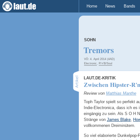
Home
News
Bands
SOHN
Tremors
VÖ: 4. April 2014 (4AD)
Electronic
,
R'n'B/Soul
LAUT.DE-KRITIK
Zwischen Hipster-R'n
Review von
Matthias Manthe
Toph Taylor spielt so perfekt 
Indie-Electronica, dass ich es
eingängig zu sein. Als S O H 
Stränge von
James Blake
,
How
vollkommenen Dreiminütern.
So viel elaborierte Dunkelpop-