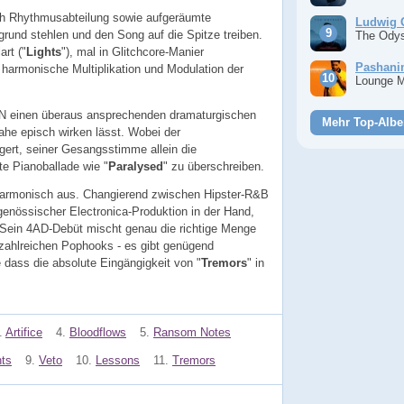
ich Rhythmusabteilung sowie aufgeräumte
Ludwig 
rund stehlen und den Song auf die Spitze treiben.
The Ody
art ("
Lights
"), mal in Glitchcore-Manier
Pashan
e harmonische Multiplikation und Modulation der
Lounge 
 N einen überaus ansprechenden dramaturgischen
Mehr Top-Albe
ahe episch wirken lässt. Wobei der
gert, seiner Gesangsstimme allein die
te Pianoballade wie "
Paralysed
" zu überschreiben.
 harmonisch aus. Changierend zwischen Hipster-R&B
genössischer Electronica-Produktion in der Hand,
g. Sein 4AD-Debüt mischt genau die richtige Menge
e zahlreichen Pophooks - es gibt genügend
dass die absolute Eingängigkeit von "
Tremors
" in
.
Artifice
4.
Bloodflows
5.
Ransom Notes
hts
9.
Veto
10.
Lessons
11.
Tremors