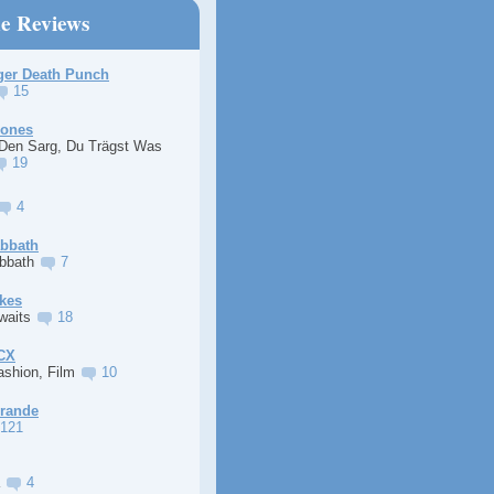
ne Reviews
ger Death Punch
15
Jones
 Den Sarg, Du Trägst Was
19
4
abbath
abbath
7
kes
Awaits
18
XCX
ashion, Film
10
Grande
121
a
4