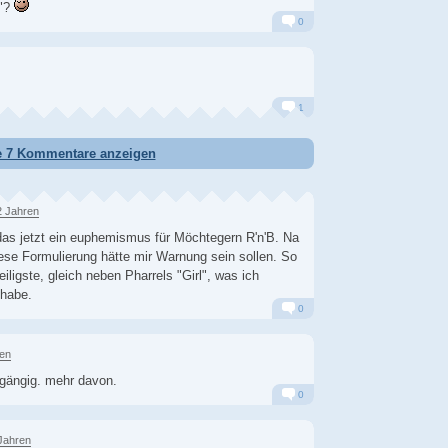
e"?
0
Alarm
Antworten
1
Alarm
Antworten
e 7 Kommentare anzeigen
2 Jahren
t das jetzt ein euphemismus für Möchtegern R'n'B. Na
ese Formulierung hätte mir Warnung sein sollen. So
iligste, gleich neben Pharrels "Girl", was ich
 habe.
0
Alarm
Antworten
ren
ngängig. mehr davon.
0
Alarm
Antworten
Jahren