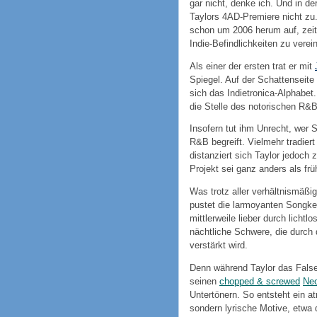
gar nicht, denke ich. Und in de
Taylors 4AD-Premiere nicht zu
schon um 2006 herum auf, zei
Indie-Befindlichkeiten zu verei
Als einer der ersten trat er mit
Spiegel. Auf der Schattenseite
sich das Indietronica-Alphabet.
die Stelle des notorischen R&
Insofern tut ihm Unrecht, wer
R&B begreift. Vielmehr tradiert
distanziert sich Taylor jedoch z
Projekt sei ganz anders als frü
Was trotz aller verhältnismäßig
pustet die larmoyanten Songke
mittlerweile lieber durch lich
nächtliche Schwere, die durch 
verstärkt wird.
Denn während Taylor das Falset
seinen
chopped & screwed
Neo
Untertönern. So entsteht ein a
sondern lyrische Motive, etwa d