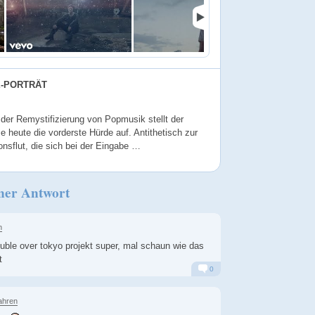
E-PORTRÄT
 der Remystifizierung von Popmusik stellt der
heute die vorderste Hürde auf. Antithetisch zur
onsflut, die sich bei der Eingabe …
ner Antwort
n
ouble over tokyo projekt super, mal schaun wie das
t
0
Alarm
Antworten
ahren