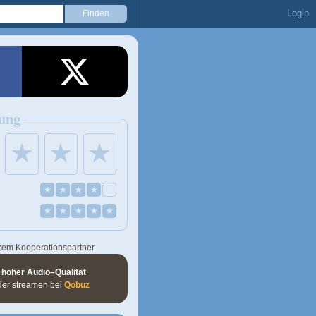
Login
ung
★
★
★
★
★
★
★
★
★
★
★
★
rem Kooperationspartner
 hoher Audio–Qualität
der streamen bei
Qobuz