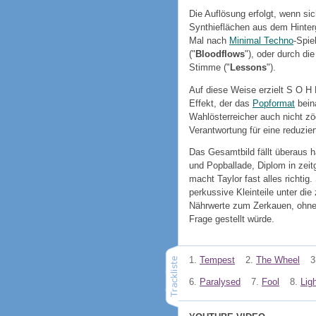
Die Auflösung erfolgt, wenn s
Synthieflächen aus dem Hinterg
Mal nach
Minimal Techno
-Spiel
("
Bloodflows
"), oder durch di
Stimme ("
Lessons
").
Auf diese Weise erzielt S O H
Effekt, der das
Popformat
bein
Wahlösterreicher auch nicht zö
Verantwortung für eine reduzier
Das Gesamtbild fällt überaus
und Popballade, Diplom in zeit
macht Taylor fast alles richti
perkussive Kleinteile unter di
Nährwerte zum Zerkauen, ohne 
Frage gestellt würde.
1.
Tempest
2.
The Wheel
3
6.
Paralysed
7.
Fool
8.
Lig