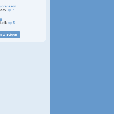
Göransson
ssey
7
im
Musik
5
n anzeigen