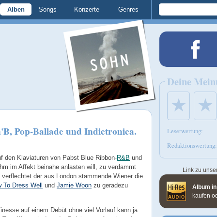
Alben
Songs
Konzerte
Genres
Deine Mein
★
★
'B, Pop-Ballade und Indietronica.
Leserwertung:
Redaktionswertung:
auf den Klaviaturen von Pabst Blue Ribbon-
R&B
und
 ihm im Affekt beinahe anlasten will, zu verdammt
Link zu unse
N verflechtet der aus London stammende Wiener die
 To Dress Well
und
Jamie Woon
zu geradezu
Album in
kaufen o
Finesse auf einem Debüt ohne viel Vorlauf kann ja