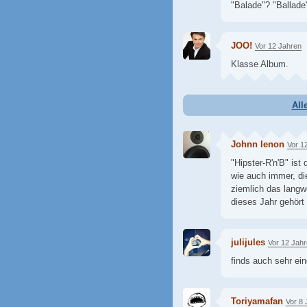
"Balade"? "Ballad
JOO!
Vor 12 Jahren
Klasse Album.
All
Johnn lenon
Vor 1
"Hipster-R'n'B" is
wie auch immer, di
ziemlich das langwe
dieses Jahr gehört
julijules
Vor 12 Jah
finds auch sehr ei
Toriyamafan
Vor 8 