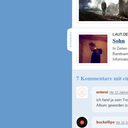
LAUT.D
Sohn
In Zeiten
Bandname 
Informati
7 Kommentare mit ei
enterei
Vor 12 Jahre
ich fand ja sein Tr
Album geworden is
buckelfips
Vor 12 J