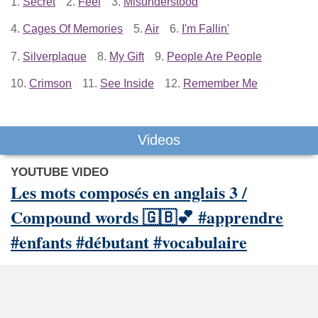
1.
Secret
2.
Feel
3.
Misunderstood
4.
Cages Of Memories
5.
Air
6.
I'm Fallin'
7.
Silverplaque
8.
My Gift
9.
People Are People
10.
Crimson
11.
See Inside
12.
Remember Me
Videos
YOUTUBE VIDEO
Les mots composés en anglais 3 /
Compound words 🇬🇧💕 #apprendre
#enfants #débutant #vocabulaire