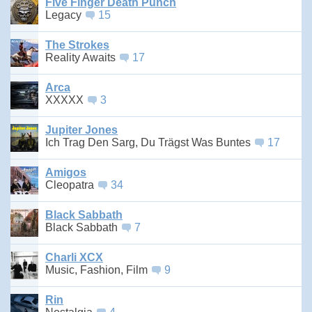
Five Finger Death Punch
Legacy
15
The Strokes
Reality Awaits
17
Arca
XXXXX
3
Jupiter Jones
Ich Trag Den Sarg, Du Trägst Was Buntes
17
Amigos
Cleopatra
34
Black Sabbath
Black Sabbath
7
Charli XCX
Music, Fashion, Film
9
Rin