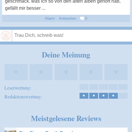
geschmack. was ich so von den alten alben gehört hab,
gefällt mir besser ...
Alarm
Antworten
0
Speichern
Deine Meinung
★
★
★
★
★
Leserwertung:
Redaktionswertung:
★
★
★
★
Meistgelesene Reviews