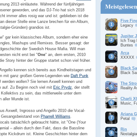
nnung 2013 einläutete. Während der fünfjährigen
Meistgelese
hsener geworden, und das DJ-Trio hat sich 2018
t immer alles rosig war und ist: geblieben ist die
Five Fin
n dieser Stelle eine Lanze brechen für ein Album,
Legacy
talgie-Gründen) grandios ist.
Jupiter 
w" gar kein klassisches Album, sondern eher eine
Ich Trag
 Singles, Mashups und Remixes. Besser gesagt: der
Buntes
dgeschichte der Swedish House Mafia. Will man
Arca
esten nicht erst bei "
One
" an, dem ersten, 2010
XXXXX
die Story hinter der Gruppe startet schon viel früher.
Black S
Angello kennen sich bereits aus Kindheitstagen und
Black S
rn mit ganz großen Genre-Legenden wie
Daft Punk
J werden wollen? Sie lernen Axwell kennen und
The Stro
 auf. Zu Beginn noch viel mit
Eric Prydz
, der stellt
Reality 
s Kollektivs zu sein, das mittlerweile unter dem
Charli 
aller Munde ist.
Music, F
 aus Axwell, Ingrosso und Angello 2010 die Vocal-
Ariana 
t Gesangsbeistand von
Pharrell Williams
.
Petal
cals tatsächlich gebraucht hätte, ist "One (Your
enial – allein durch den Fakt, dass die Bassline
Rin
Nostalgi
loopte Kickdrum ist. Kleine Geschichten hinter dem