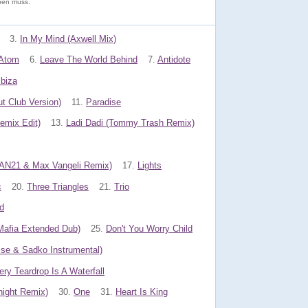
aben muss.
3.
In My Mind (Axwell Mix)
Atom
6.
Leave The World Behind
7.
Antidote
Ibiza
ut Club Version)
11.
Paradise
mix Edit)
13.
Ladi Dadi (Tommy Trash Remix)
, AN21 & Max Vangeli Remix)
17.
Lights
c
20.
Three Triangles
21.
Trio
d
Mafia Extended Dub)
25.
Don't You Worry Child
sse & Sadko Instrumental)
ery Teardrop Is A Waterfall
night Remix)
30.
One
31.
Heart Is King