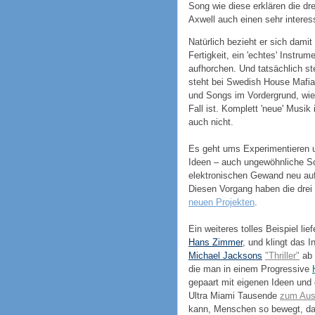
Song wie diese erklären die d
Axwell auch einen sehr interes
Natürlich bezieht er sich dami
Fertigkeit, ein 'echtes' Instru
aufhorchen. Und tatsächlich st
steht bei Swedish House Mafia 
und Songs im Vordergrund, wie
Fall ist. Komplett 'neue' Musi
auch nicht.
Es geht ums Experimentieren 
Ideen – auch ungewöhnliche Sou
elektronischen Gewand neu auf
Diesen Vorgang haben die drei 
neuen Projekten
.
Ein weiteres tolles Beispiel liefe
Hans Zimmer
, und klingt das 
Michael Jacksons
"Thriller"
ab 
die man in einem Progressive
gepaart mit eigenen Ideen und 
Ultra Miami Tausende
zum Aus
kann, Menschen so bewegt, dan