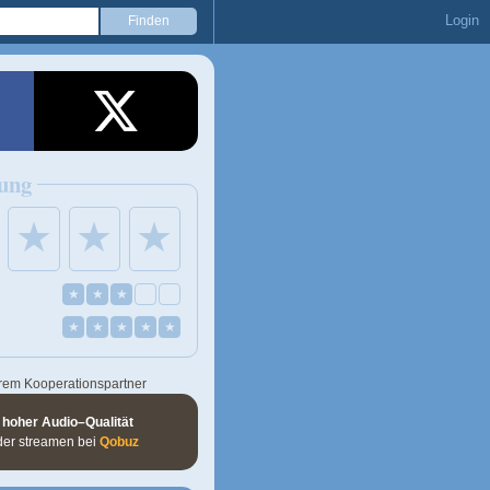
Login
ung
★
★
★
★
★
★
★
★
★
★
★
rem Kooperationspartner
 hoher Audio–Qualität
der streamen bei
Qobuz