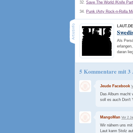
32.
Save The World (Knife Par
34.
Punk (Arty Rock-n-Rolla Mi
LAUT.D
Swedi
Als Pers
erlangen,
daran li
5 Kommentare mit 3
Jeude Facebook
V
Das Album macht v
soll es auch Don't 
MangoMan
Vor 2 J
Wir nähern uns mit
Laut kann Stolz auf