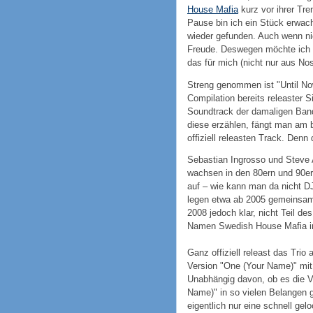
House Mafia
kurz vor ihrer Tre
Pause bin ich ein Stück erwac
wieder gefunden. Auch wenn nich
Freude. Deswegen möchte ich a
das für mich (nicht nur aus Nos
Streng genommen ist "Until No
Compilation bereits releaster
Soundtrack der damaligen Ban
diese erzählen, fängt man am b
offiziell releasten Track. Denn 
Sebastian Ingrosso und Steve 
wachsen in den 80ern und 90e
auf – wie kann man da nicht D
legen etwa ab 2005 gemeinsam
2008 jedoch klar, nicht Teil de
Namen Swedish House Mafia in 
Ganz offiziell releast das Trio
Version "One (Your Name)" mi
Unabhängig davon, ob es die Vo
Name)" in so vielen Belangen g
eigentlich nur eine schnell ge