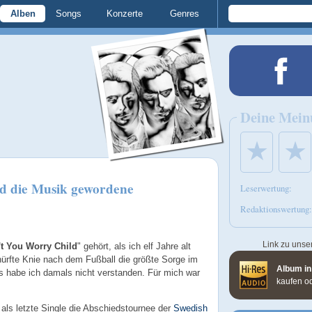
Alben
Songs
Konzerte
Genres
Deine Mein
★
★
nd die Musik gewordene
Leserwertung:
Redaktionswertung:
Link zu unse
t You Worry Child
" gehört, als ich elf Jahre alt
chürfte Knie nach dem Fußball die größte Sorge im
Album in
s habe ich damals nicht verstanden. Für mich war
kaufen o
als letzte Single die Abschiedstournee der
Swedish