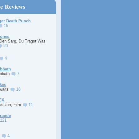
ne Reviews
ger Death Punch
15
Jones
 Den Sarg, Du Trägst Was
20
4
abbath
abbath
7
kes
Awaits
18
XCX
ashion, Film
11
Grande
121
a
4