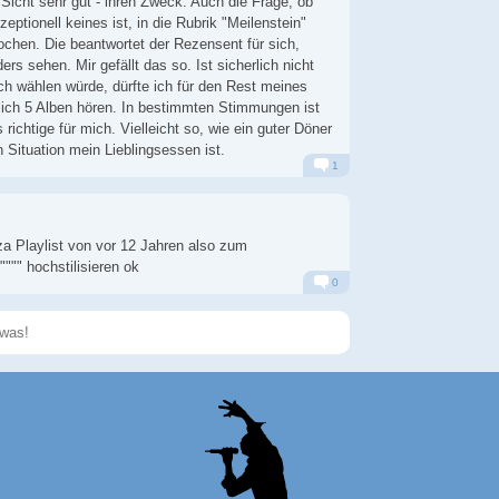
r Sicht sehr gut - ihren Zweck. Auch die Frage, ob
eptionell keines ist, in die Rubrik "Meilenstein"
rochen. Die beantwortet der Rezensent für sich,
s sehen. Mir gefällt das so. Ist sicherlich nicht
ich wählen würde, dürfte ich für den Rest meines
ich 5 Alben hören. In bestimmten Stimmungen ist
richtige für mich. Vielleicht so, wie ein guter Döner
 Situation mein Lieblingsessen ist.
1
Alarm
Antworten
za Playlist von vor 12 Jahren also zum
"""" hochstilisieren ok
0
Alarm
Antworten
Speichern