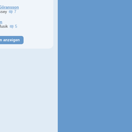
Göransson
ssey
7
im
Musik
5
n anzeigen