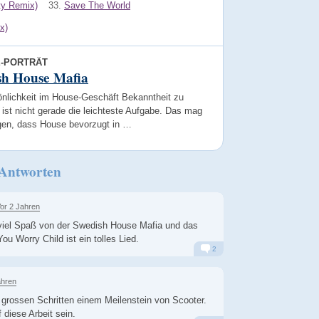
ty Remix)
33.
Save The World
x)
E-PORTRÄT
sh House Mafia
önlichkeit im House-Geschäft Bekanntheit zu
 ist nicht gerade die leichteste Aufgabe. Das mag
egen, dass House bevorzugt in …
 Antworten
or 2 Jahren
iel Spaß von der Swedish House Mafia und das
You Worry Child ist ein tolles Lied.
2
Alarm
Antworten
ahren
 grossen Schritten einem Meilenstein von Scooter.
 diese Arbeit sein.