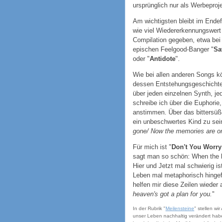
ursprünglich nur als Werbeproj
Am wichtigsten bleibt im Ende
wie viel Wiedererkennungswert s
Compilation gegeben, etwa be
epischen Feelgood-Banger "
Sa
oder "
Antidote
".
Wie bei allen anderen Songs kö
dessen Entstehungsgeschichte 
über jeden einzelnen Synth, je
schreibe ich über die Euphorie,
anstimmen. Über das bittersüße
ein unbeschwertes Kind zu sein
gone/ Now the memories are on
Für mich ist "
Don't You Worry
sagt man so schön: When the 
Hier und Jetzt mal schwierig 
Leben mal metaphorisch hingefa
helfen mir diese Zeilen wieder a
heaven's got a plan for you.
"
In der Rubrik "
Meilensteine
" stellen wi
unser Leben nachhaltig verändert hab