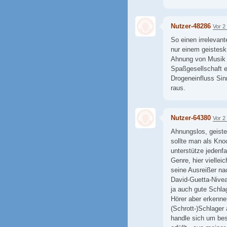
Nutzer-48286
Vor 2
So einen irrelevan
nur einem geistesk
Ahnung von Musik 
Spaßgesellschaft ei
Drogeneinfluss Sin
raus.
Nutzer-64380
Vor 2
Ahnungslos, geiste
sollte man als Kno
unterstütze jedenf
Genre, hier viellei
seine Ausreißer nac
David-Guetta-Niveau
ja auch gute Schla
Hörer aber erkenn
(Schrott-)Schlager
handle sich um bes