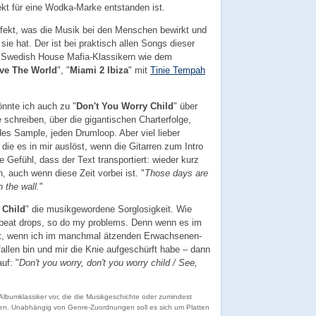
ekt für eine Wodka-Marke entstanden ist.
ffekt, was die Musik bei den Menschen bewirkt und
ie hat. Der ist bei praktisch allen Songs dieser
i Swedish House Mafia-Klassikern wie dem
ve The World
", "
Miami 2 Ibiza
" mit
Tinie Tempah
nnte ich auch zu "
Don't You Worry Child
" über
schreiben, über die gigantischen Charterfolge,
des Sample, jeden Drumloop. Aber viel lieber
 die es in mir auslöst, wenn die Gitarren zum Intro
 Gefühl, dass der Text transportiert: wieder kurz
, auch wenn diese Zeit vorbei ist. "
Those days are
 the wall.
"
 Child
" die musikgewordene Sorglosigkeit. Wie
beat drops, so do my problems. Denn wenn es im
ist, wenn ich im manchmal ätzenden Erwachsenen-
llen bin und mir die Knie aufgeschürft habe – dann
uf: "
Don't you worry, don't you worry child / See,
r Albumklassiker vor, die die Musikgeschichte oder zumindest
en. Unabhängig von Genre-Zuordnungen soll es sich um Platten