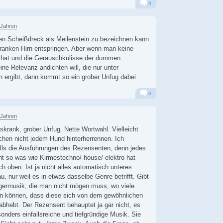
0
Alarm
Antworten
 Jahren
ten Scheißdreck als Meilenstein zu bezeichnen kann
ranken Hirn entspringen. Aber wenn man keine
hat und die Geräuschkulisse der dummen
ne Relevanz andichten will, die nur unter
n ergibt, dann kommt so ein grober Unfug dabei
0
Alarm
Antworten
 Jahren
skrank, grober Unfug. Nette Wortwahl. Vielleicht
chen nicht jedem Hund hinterherrennen. Ich
alls die Ausführungen des Rezensenten, denn jedes
cht so was wie Kirmestechno/-house/-elektro hat
h oben. Ist ja nicht alles automatisch unteres
, nur weil es in etwas dasselbe Genre betrifft. Gibt
germusik, die man nicht mögen muss, wo viele
en können, dass diese sich von dem gewöhnlichen
 abhebt. Der Rezensent behauptet ja gar nicht, es
onders einfallsreiche und tiefgründige Musik. Sie