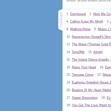
handeln, die jeder Musikfan gehört h
1.
Greyhound
2.
Here We Go
4.
Calling (Lose My Mind)
5.
8.
Walking Alone
9.
Miami 2 
10.
Resurrection (Axwell's Rec
12.
The Wave (Thomas Gold Re
14.
Sing2Me
15.
Alright
16.
The Island (Steve Angello
18.
Raise Your Head
19.
Epi
22.
Teenage Crime
23.
Reloa
24.
Euphoria (Swedish House 
26.
Beating Of My Heart (Mati
27.
Sweet Disposition
28.
Ev
29.
You Got The Love (Mark K