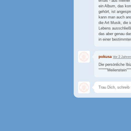
erfüllt - aus meine
ein Album, das konz
gehört, ist angesp
kann man auch ander
die Art Musik, die 
Lebens ausschließl
das aber genau das 
in einer bestimmten
pokusa
Vor 2 Jahren
Die persönliche Ibi
""""""Meilenstein"""