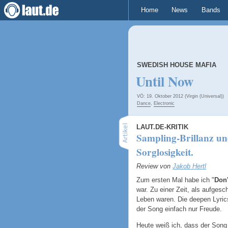
Home
News
Bands
SWEDISH HOUSE MAFIA
Until Now
VÖ: 19. Oktober 2012 (Virgin (Universal))
Dance
,
Electronic
LAUT.DE-KRITIK
Sampling-Brillanz u
Sorglosigkeit.
Review von
Jakob Hertl
Zum ersten Mal habe ich "
Don'
war. Zu einer Zeit, als aufges
Leben waren. Die deepen Lyric
der Song einfach nur Freude.
Heute weiß ich, dass der Song 