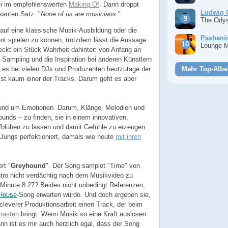
rei im empfehlenswerten
Making Of
. Darin droppt
Ludwig 
santen Satz: "
None of us are musicians.
"
The Ody
t auf eine klassische Musik-Ausbildung oder die
Pashan
ment spielen zu können, trotzdem lässt die Aussage
Lounge 
eckt ein Stück Wahrheit dahinter: von Anfang an
Sampling und die Inspiration bei anderen Künstlern
 es bei vielen DJs und Produzenten heutzutage der
Mehr Top-Albe
k ist kaum einer der Tracks. Darum geht es aber
und um Emotionen. Darum, Klänge, Melodien und
nds – zu finden, sie in einem innovativen,
blühen zu lassen und damit Gefühle zu erzeugen.
Jungs perfektioniert, damals wie heute
mit ihren
rt "
Greyhound
". Der Song samplet "Time" von
Intro nicht verdächtig nach dem Musikvideo zu
Minute 8:27? Beides nicht unbedingt Referenzen,
House
-Song erwarten würde. Und doch ergeben sie,
cleverer Produktionsarbeit einen Track, der beim
rasten
bringt. Wenn Musik so eine Kraft auslösen
n ist es mir auch herzlich egal, dass der Song